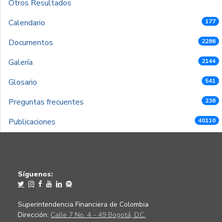
Otros Resultados
Calendario
177
Documentos
2286
Galería
2144
Glosario
541
Preguntas frecuentes
236
Publicaciones
40110
Síguenos:
Superintendencia Financiera de Colombia
Dirección:
Calle 7 No. 4 - 49 Bogotá, D.C.