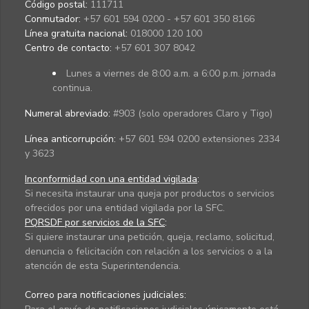
Código postal:
111711
Conmutador:
+57 601 594 0200 - +57 601 350 8166
Línea gratuita nacional:
018000 120 100
Centro de contacto:
+57 601 307 8042
Lunes a viernes de 8:00 a.m. a 6:00 p.m. jornada
continua.
Numeral abreviado:
#903 (solo operadores Claro y Tigo)
Línea anticorrupción:
+57 601 594 0200 extensiones 2334
y 3623
Inconformidad con una entidad vigilada
:
Si necesita instaurar una queja por productos o servicios
ofrecidos por una entidad vigilada por la SFC.
PQRSDF por servicios de la SFC
:
Si quiere instaurar una petición, queja, reclamo, solicitud,
denuncia o felicitación con relación a los servicios o a la
atención de esta Superintendencia.
Correo para notificaciones judiciales: