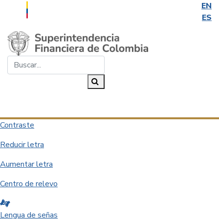
EN
ES
Saltar al contenido principal
Buscar...
Buscar
Desplegar navegación
Contraste
Reducir letra
Aumentar letra
Centro de relevo
Lengua de señas