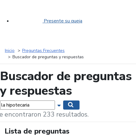
Presente su queja
Inicio
Preguntas Frecuentes
Buscador de preguntas y respuestas
Buscador de preguntas
y respuestas
labras...
Mostrar opciones de búsqueda
Buscar
e encontraron 233 resultados.
Lista de preguntas