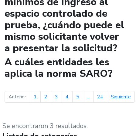
mínimos de ingreso al
espacio controlado de
prueba, ¿cuándo puede el
mismo solicitante volver
a presentar la solicitud?
A cuáles entidades les
aplica la norma SARO?
página anterior
pá
Anterior
1
2
3
4
5
...
24
Siguiente
Se encontraron 3 resultados.