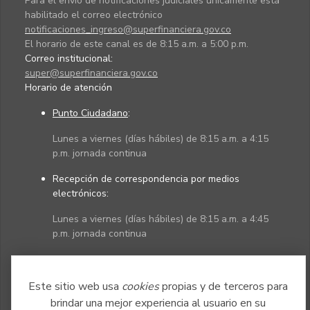
Para el envío de notificaciones judiciales únicamente está
habilitado el correo electrónico
notificaciones_ingreso@superfinanciera.gov.co
El horario de este canal es de 8:15 a.m. a 5:00 p.m.
Correo institucional:
super@superfinanciera.gov.co
Horario de atención
Punto Ciudadano
:
Lunes a viernes (días hábiles) de 8:15 a.m. a 4:15
p.m. jornada continua
Recepción de correspondencia por medios
electrónicos:
Lunes a viernes (días hábiles) de 8:15 a.m. a 4:45
p.m. jornada continua
Políticas
Mapa del sitio
Este sitio web usa
cookies
propias y de terceros para
brindar una mejor experiencia al usuario en su