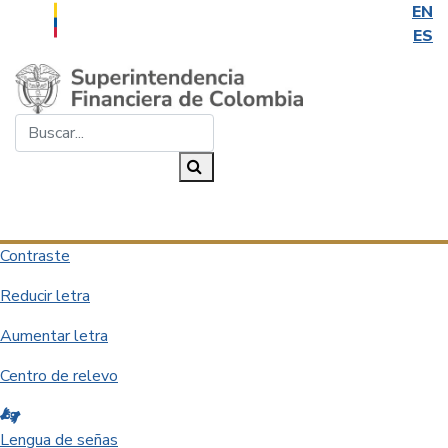
EN
ES
Saltar al contenido principal
Buscar...
Buscar
Desplegar navegación
Contraste
Reducir letra
Aumentar letra
Centro de relevo
Lengua de señas