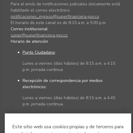
Para el envío de notificaciones judiciales únicamente está
habilitado el correo electrónico
notificaciones_ingreso@superfinanciera.gov.co
El horario de este canal es de 8:15 a.m. a 5:00 p.m.
Correo institucional:
super@superfinanciera.gov.co
Horario de atención
Punto Ciudadano
:
Lunes a viernes (días hábiles) de 8:15 a.m. a 4:15
p.m. jornada continua
Recepción de correspondencia por medios
electrónicos:
Lunes a viernes (días hábiles) de 8:15 a.m. a 4:45
p.m. jornada continua
Políticas
Mapa del sitio
Este sitio web usa
cookies
propias y de terceros para