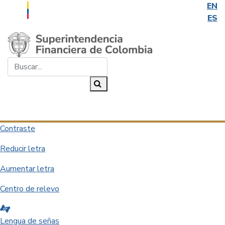
EN
ES
Saltar al contenido principal
Buscar...
Buscar
Desplegar navegación
Contraste
Reducir letra
Aumentar letra
Centro de relevo
Lengua de señas