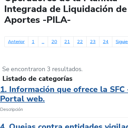
Integrada de Liquidación de
Aportes -PILA-
página anterior
Anterior
1
...
20
21
22
23
24
Sigui
Se encontraron 3 resultados.
Listado de categorías
1. Información que ofrece la SFC 
Portal web.
Descripción
4. Quejas contra entidades vigila