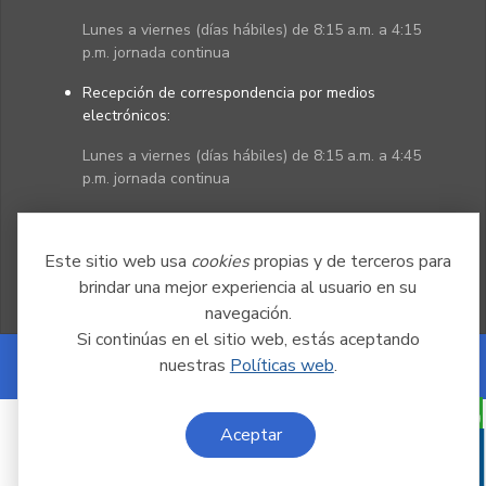
Lunes a viernes (días hábiles) de 8:15 a.m. a 4:15
p.m. jornada continua
Recepción de correspondencia por medios
electrónicos:
Lunes a viernes (días hábiles) de 8:15 a.m. a 4:45
p.m. jornada continua
Políticas
Mapa del sitio
Este sitio web usa
cookies
propias y de terceros para
brindar una mejor experiencia al usuario en su
navegación.
Si continúas en el sitio web, estás aceptando
nuestras
Políticas web
.
Powered by Nexura
Aceptar