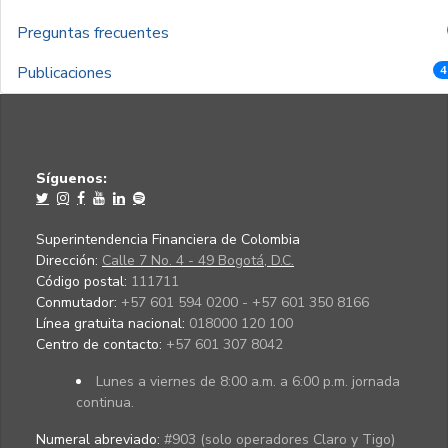
Preguntas frecuentes
Publicaciones
4
Síguenos:
Superintendencia Financiera de Colombia
Dirección:
Calle 7 No. 4 - 49 Bogotá, D.C.
Código postal:
111711
Conmutador:
+57 601 594 0200 - +57 601 350 8166
Línea gratuita nacional:
018000 120 100
Centro de contacto:
+57 601 307 8042
Lunes a viernes de 8:00 a.m. a 6:00 p.m. jornada
continua.
Numeral abreviado:
#903 (solo operadores Claro y Tigo)