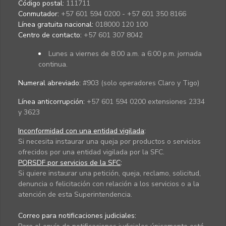
Código postal:
111711
Conmutador:
+57 601 594 0200 - +57 601 350 8166
Línea gratuita nacional:
018000 120 100
Centro de contacto:
+57 601 307 8042
Lunes a viernes de 8:00 a.m. a 6:00 p.m. jornada
continua.
Numeral abreviado:
#903 (solo operadores Claro y Tigo)
Línea anticorrupción:
+57 601 594 0200 extensiones 2334
y 3623
Inconformidad con una entidad vigilada
:
Si necesita instaurar una queja por productos o servicios
ofrecidos por una entidad vigilada por la SFC.
PQRSDF por servicios de la SFC
:
Si quiere instaurar una petición, queja, reclamo, solicitud,
denuncia o felicitación con relación a los servicios o a la
atención de esta Superintendencia.
Correo para notificaciones judiciales: