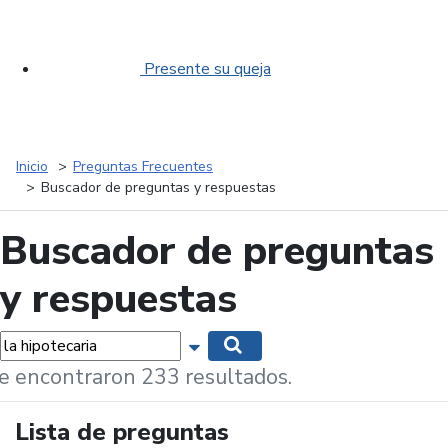
Presente su queja
Inicio
Preguntas Frecuentes
Buscador de preguntas y respuestas
Buscador de preguntas
y respuestas
labras...
Mostrar opciones de búsqueda
Buscar
e encontraron 233 resultados.
Lista de preguntas