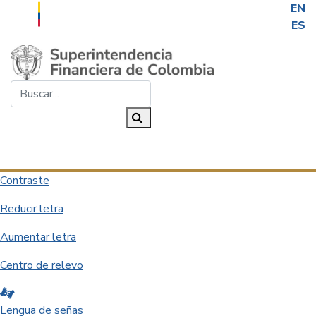
EN
ES
Saltar al contenido principal
Buscar...
Buscar
Desplegar navegación
Contraste
Reducir letra
Aumentar letra
Centro de relevo
Lengua de señas