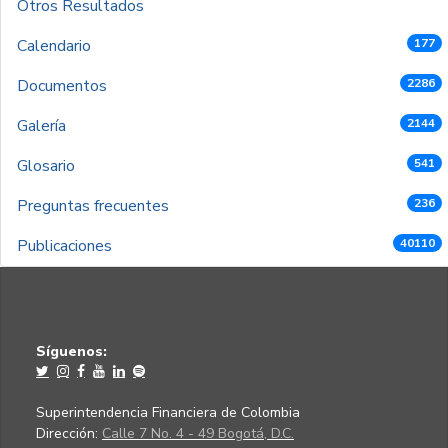
Otros Resultados
Calendario
177
Documentos
2286
Galería
2144
Glosario
541
Preguntas frecuentes
236
Publicaciones
40110
Síguenos:
Superintendencia Financiera de Colombia
Dirección:
Calle 7 No. 4 - 49 Bogotá, D.C.