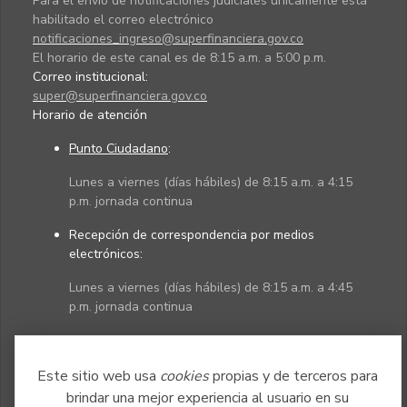
Para el envío de notificaciones judiciales únicamente está
habilitado el correo electrónico
notificaciones_ingreso@superfinanciera.gov.co
El horario de este canal es de 8:15 a.m. a 5:00 p.m.
Correo institucional:
super@superfinanciera.gov.co
Horario de atención
Punto Ciudadano
:
Lunes a viernes (días hábiles) de 8:15 a.m. a 4:15
p.m. jornada continua
Recepción de correspondencia por medios
electrónicos:
Lunes a viernes (días hábiles) de 8:15 a.m. a 4:45
p.m. jornada continua
Políticas
Mapa del sitio
Este sitio web usa
cookies
propias y de terceros para
brindar una mejor experiencia al usuario en su