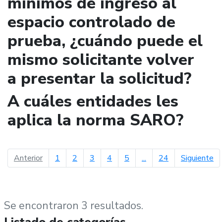
mínimos de ingreso al
espacio controlado de
prueba, ¿cuándo puede el
mismo solicitante volver
a presentar la solicitud?
A cuáles entidades les
aplica la norma SARO?
página anterior
pá
Anterior
1
2
3
4
5
...
24
Siguiente
Se encontraron 3 resultados.