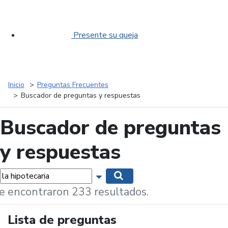
Presente su queja
Inicio
Preguntas Frecuentes
Buscador de preguntas y respuestas
Buscador de preguntas
y respuestas
labras...
Mostrar opciones de búsqueda
Buscar
e encontraron 233 resultados.
Lista de preguntas