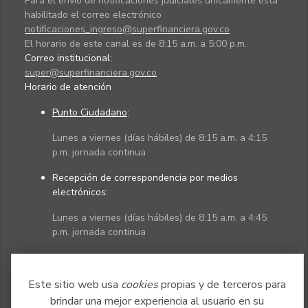
Para el envío de notificaciones judiciales únicamente está
habilitado el correo electrónico
notificaciones_ingreso@superfinanciera.gov.co
El horario de este canal es de 8:15 a.m. a 5:00 p.m.
Correo institucional:
super@superfinanciera.gov.co
Horario de atención
Punto Ciudadano
:
Lunes a viernes (días hábiles) de 8:15 a.m. a 4:15
p.m. jornada continua
Recepción de correspondencia por medios
electrónicos:
Lunes a viernes (días hábiles) de 8:15 a.m. a 4:45
p.m. jornada continua
Políticas
Mapa del sitio
Este sitio web usa
cookies
propias y de terceros para
brindar una mejor experiencia al usuario en su