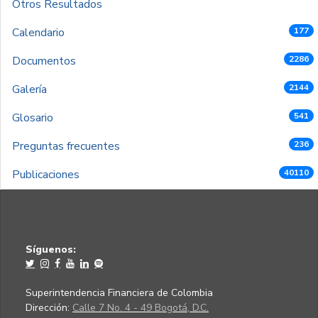
Otros Resultados
Calendario
177
Documentos
2286
Galería
2144
Glosario
541
Preguntas frecuentes
236
Publicaciones
40110
Síguenos:
Superintendencia Financiera de Colombia
Dirección:
Calle 7 No. 4 - 49 Bogotá, D.C.