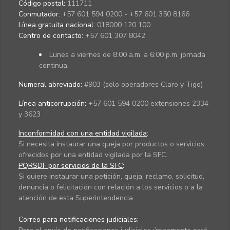
Código postal:
111711
Conmutador:
+57 601 594 0200 - +57 601 350 8166
Línea gratuita nacional:
018000 120 100
Centro de contacto:
+57 601 307 8042
Lunes a viernes de 8:00 a.m. a 6:00 p.m. jornada
continua.
Numeral abreviado:
#903 (solo operadores Claro y Tigo)
Línea anticorrupción:
+57 601 594 0200 extensiones 2334
y 3623
Inconformidad con una entidad vigilada
:
Si necesita instaurar una queja por productos o servicios
ofrecidos por una entidad vigilada por la SFC.
PQRSDF por servicios de la SFC
:
Si quiere instaurar una petición, queja, reclamo, solicitud,
denuncia o felicitación con relación a los servicios o a la
atención de esta Superintendencia.
Correo para notificaciones judiciales: