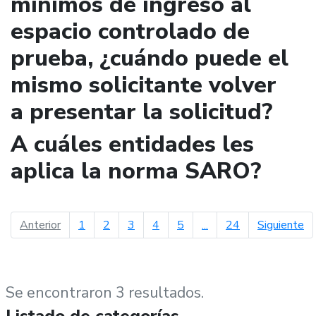
mínimos de ingreso al
espacio controlado de
prueba, ¿cuándo puede el
mismo solicitante volver
a presentar la solicitud?
A cuáles entidades les
aplica la norma SARO?
página anterior
pá
Anterior
1
2
3
4
5
...
24
Siguiente
Se encontraron 3 resultados.