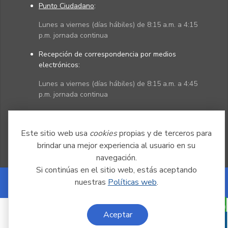
Punto Ciudadano
:
Lunes a viernes (días hábiles) de 8:15 a.m. a 4:15
p.m. jornada continua
Recepción de correspondencia por medios
electrónicos:
Lunes a viernes (días hábiles) de 8:15 a.m. a 4:45
p.m. jornada continua
Políticas
Mapa del sitio
Este sitio web usa
cookies
propias y de terceros para
brindar una mejor experiencia al usuario en su
navegación.
Si continúas en el sitio web, estás aceptando
nuestras
Políticas web
.
Powered by Nexura
Aceptar