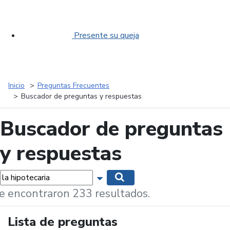
Presente su queja
Inicio
Preguntas Frecuentes
Buscador de preguntas y respuestas
Buscador de preguntas
y respuestas
labras...
Mostrar opciones de búsqueda
Buscar
e encontraron 233 resultados.
Lista de preguntas