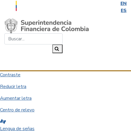
EN
ES
Saltar al contenido principal
Buscar...
Buscar
Desplegar navegación
Contraste
Reducir letra
Aumentar letra
Centro de relevo
Lengua de señas