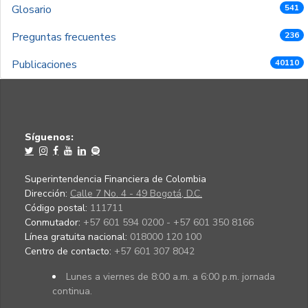
Glosario
541
Preguntas frecuentes
236
Publicaciones
40110
Síguenos:
Superintendencia Financiera de Colombia
Dirección:
Calle 7 No. 4 - 49 Bogotá, D.C.
Código postal:
111711
Conmutador:
+57 601 594 0200 - +57 601 350 8166
Línea gratuita nacional:
018000 120 100
Centro de contacto:
+57 601 307 8042
Lunes a viernes de 8:00 a.m. a 6:00 p.m. jornada
continua.