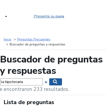
Presente su queja
Inicio
Preguntas Frecuentes
Buscador de preguntas y respuestas
Buscador de preguntas
y respuestas
labras...
Mostrar opciones de búsqueda
Buscar
e encontraron 233 resultados.
Lista de preguntas