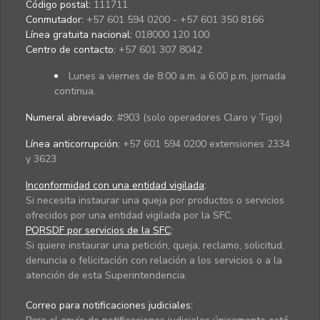
Código postal:
111711
Conmutador:
+57 601 594 0200 - +57 601 350 8166
Línea gratuita nacional:
018000 120 100
Centro de contacto:
+57 601 307 8042
Lunes a viernes de 8:00 a.m. a 6:00 p.m. jornada
continua.
Numeral abreviado:
#903 (solo operadores Claro y Tigo)
Línea anticorrupción:
+57 601 594 0200 extensiones 2334
y 3623
Inconformidad con una entidad vigilada
:
Si necesita instaurar una queja por productos o servicios
ofrecidos por una entidad vigilada por la SFC.
PQRSDF por servicios de la SFC
:
Si quiere instaurar una petición, queja, reclamo, solicitud,
denuncia o felicitación con relación a los servicios o a la
atención de esta Superintendencia.
Correo para notificaciones judiciales: