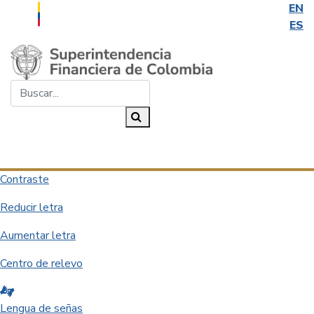
EN
ES
Saltar al contenido principal
Buscar...
Buscar
Desplegar navegación
Contraste
Reducir letra
Aumentar letra
Centro de relevo
Lengua de señas