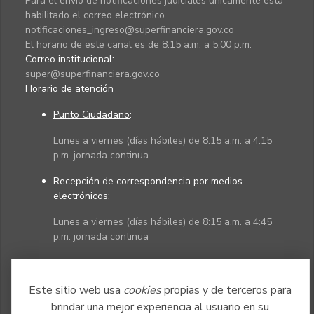
Para el envío de notificaciones judiciales únicamente está
habilitado el correo electrónico
notificaciones_ingreso@superfinanciera.gov.co
El horario de este canal es de 8:15 a.m. a 5:00 p.m.
Correo institucional:
super@superfinanciera.gov.co
Horario de atención
Punto Ciudadano
:
Lunes a viernes (días hábiles) de 8:15 a.m. a 4:15
p.m. jornada continua
Recepción de correspondencia por medios
electrónicos:
Lunes a viernes (días hábiles) de 8:15 a.m. a 4:45
p.m. jornada continua
Políticas
Mapa del sitio
Este sitio web usa
cookies
propias y de terceros para
brindar una mejor experiencia al usuario en su