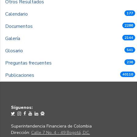
Otros Resultados
Calendario
177
Documentos
2286
Galería
2144
Glosario
541
Preguntas frecuentes
236
Publicaciones
40110
Síguenos:
Superintendencia Financiera de Colombia
Dirección:
Calle 7 No. 4 - 49 Bogotá, D.C.