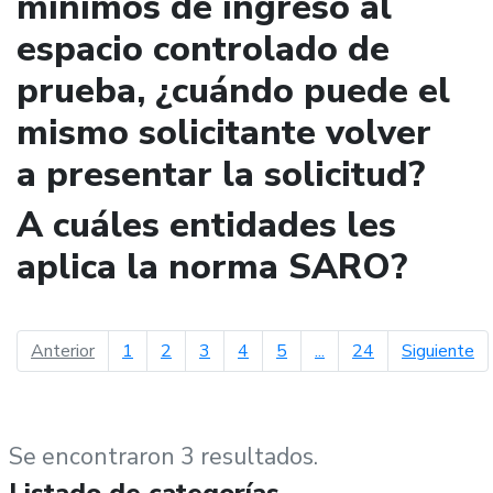
mínimos de ingreso al
espacio controlado de
prueba, ¿cuándo puede el
mismo solicitante volver
a presentar la solicitud?
A cuáles entidades les
aplica la norma SARO?
página anterior
pá
Anterior
1
2
3
4
5
...
24
Siguiente
Se encontraron 3 resultados.