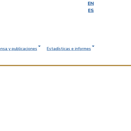
EN
ES
ensa y publicaciones
Estadísticas e informes