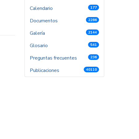
Calendario
177
Documentos
2286
Galería
2144
Glosario
541
Preguntas frecuentes
236
Publicaciones
40110