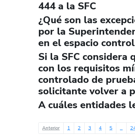
444 a la SFC
¿Qué son las excepc
por la Superintende
en el espacio contro
Si la SFC considera 
con los requisitos m
controlado de prueb
solicitante volver a 
A cuáles entidades 
página anterior
Anterior
1
2
3
4
5
...
2