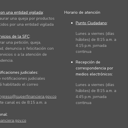
on una entidad vigilada
:
Horario de atención
taurar una queja por productos
Punto Ciudadano
:
cidos por una entidad vigilada
Lunes a viernes (días
vicios de la SFC
:
hábiles) de 8:15 a.m. a
rar una petición, queja,
4:15 p.m. jornada
ud, denuncia o felicitación con
continua
ervicios o a la atención de
dencia.
Recepción de
correspondencia por
ficaciones judiciales:
medios electrónicos:
 notificaciones judiciales
 habilitado el correo
Lunes a viernes (días
hábiles) de 8:15 a.m. a
ingreso@superfinanciera.gov.co
4:45 p.m. jornada
te canal es de 8:15 a.m. a
continua
ional:
anciera.gov.co