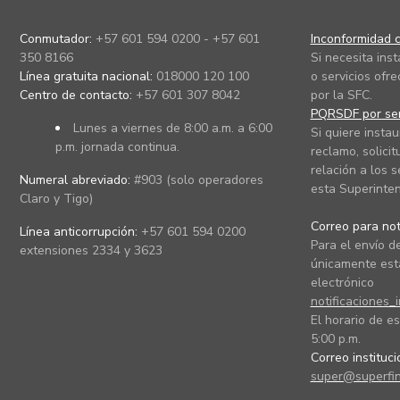
Conmutador:
+57 601 594 0200 - +57 601
Inconformidad c
350 8166
Si necesita ins
Línea gratuita nacional:
018000 120 100
o servicios ofre
Centro de contacto:
+57 601 307 8042
por la SFC.
PQRSDF por ser
Lunes a viernes de 8:00 a.m. a 6:00
Si quiere instau
p.m. jornada continua.
reclamo, solicit
relación a los s
Numeral abreviado:
#903 (solo operadores
esta Superinten
Claro y Tigo)
Correo para noti
Línea anticorrupción:
+57 601 594 0200
Para el envío de
extensiones 2334 y 3623
únicamente está
electrónico
notificaciones_
El horario de es
5:00 p.m.
Correo instituc
super@superfin