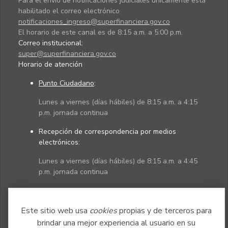
Para el envío de notificaciones judiciales únicamente está
habilitado el correo electrónico
notificaciones_ingreso@superfinanciera.gov.co
El horario de este canal es de 8:15 a.m. a 5:00 p.m.
Correo institucional:
super@superfinanciera.gov.co
Horario de atención
Punto Ciudadano
:
Lunes a viernes (días hábiles) de 8:15 a.m. a 4:15
p.m. jornada continua
Recepción de correspondencia por medios
electrónicos:
Lunes a viernes (días hábiles) de 8:15 a.m. a 4:45
p.m. jornada continua
Políticas
Mapa del sitio
Este sitio web usa
cookies
propias y de terceros para
brindar una mejor experiencia al usuario en su