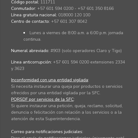
Código postal:
111711
Conmutador:
+57 601 594 0200 - +57 601 350 8166
Línea gratuita nacional:
018000 120 100
Centro de contacto:
+57 601 307 8042
Lunes a viernes de 8:00 a.m. a 6:00 p.m. jornada
continua.
Numeral abreviado:
#903 (solo operadores Claro y Tigo)
Línea anticorrupción:
+57 601 594 0200 extensiones 2334
y 3623
Inconformidad con una entidad vigilada
:
Si necesita instaurar una queja por productos o servicios
ofrecidos por una entidad vigilada por la SFC.
PQRSDF por servicios de la SFC
:
Si quiere instaurar una petición, queja, reclamo, solicitud,
denuncia o felicitación con relación a los servicios o a la
atención de esta Superintendencia.
Correo para notificaciones judiciales: