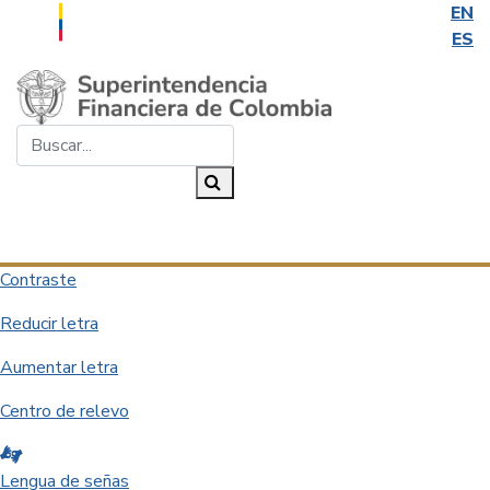
EN
ES
Saltar al contenido principal
Buscar...
Buscar
Desplegar navegación
Contraste
Reducir letra
Aumentar letra
Centro de relevo
Lengua de señas