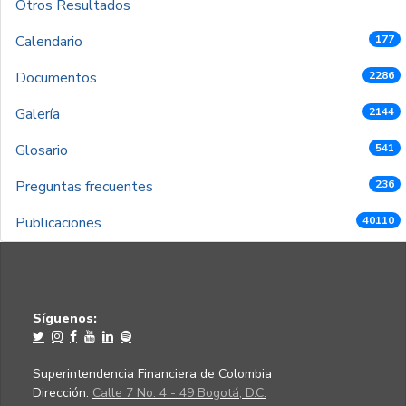
Otros Resultados
Calendario
177
Documentos
2286
Galería
2144
Glosario
541
Preguntas frecuentes
236
Publicaciones
40110
Síguenos:
Superintendencia Financiera de Colombia
Dirección:
Calle 7 No. 4 - 49 Bogotá, D.C.