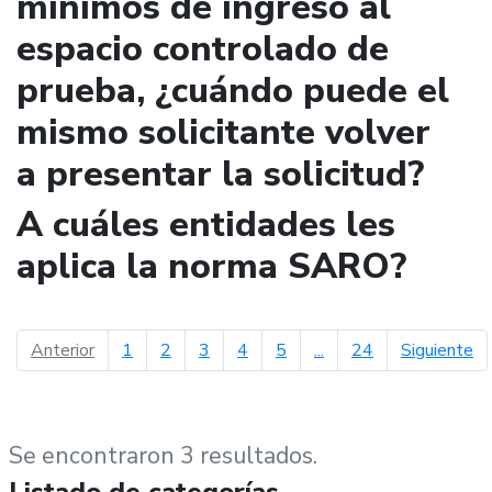
mínimos de ingreso al
espacio controlado de
prueba, ¿cuándo puede el
mismo solicitante volver
a presentar la solicitud?
A cuáles entidades les
aplica la norma SARO?
página anterior
pá
Anterior
1
2
3
4
5
...
24
Siguiente
Se encontraron 3 resultados.