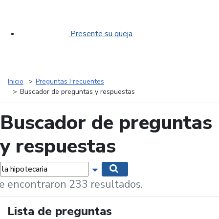
Presente su queja
Inicio
Preguntas Frecuentes
Buscador de preguntas y respuestas
Buscador de preguntas
y respuestas
labras...
Mostrar opciones de búsqueda
Buscar
e encontraron 233 resultados.
Lista de preguntas