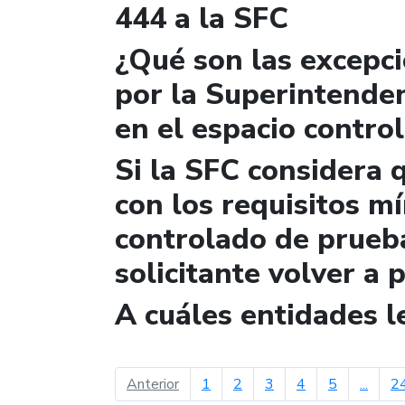
444 a la SFC
¿Qué son las excepc
por la Superintende
en el espacio contro
Si la SFC considera 
con los requisitos m
controlado de prueb
solicitante volver a 
A cuáles entidades 
página anterior
Anterior
1
2
3
4
5
...
2