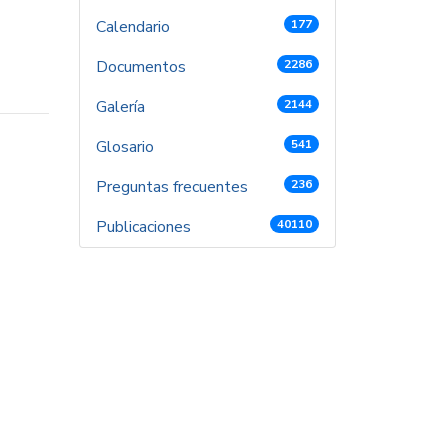
Calendario
177
Documentos
2286
Galería
2144
Glosario
541
Preguntas frecuentes
236
Publicaciones
40110