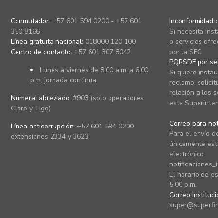
Conmutador:
+57 601 594 0200 - +57 601
Inconformidad c
350 8166
Si necesita ins
Línea gratuita nacional:
018000 120 100
o servicios ofre
Centro de contacto:
+57 601 307 8042
por la SFC.
PQRSDF por ser
Lunes a viernes de 8:00 a.m. a 6:00
Si quiere instau
p.m. jornada continua.
reclamo, solicit
relación a los s
Numeral abreviado:
#903 (solo operadores
esta Superinten
Claro y Tigo)
Correo para noti
Línea anticorrupción:
+57 601 594 0200
Para el envío de
extensiones 2334 y 3623
únicamente está
electrónico
notificaciones_
El horario de es
5:00 p.m.
Correo instituc
super@superfin