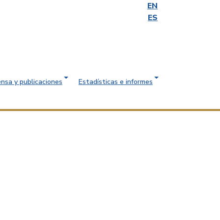
EN
ES
ensa y publicaciones
Estadísticas e informes