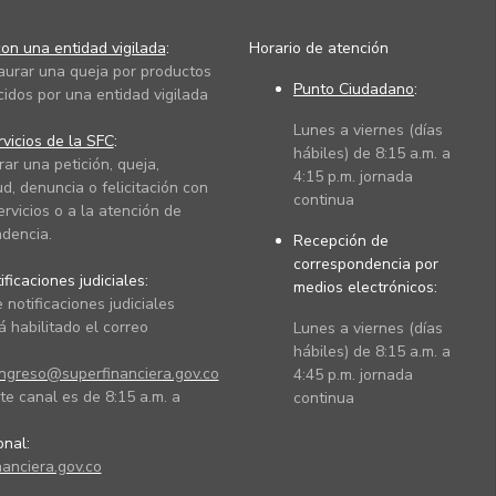
on una entidad vigilada
:
Horario de atención
taurar una queja por productos
Punto Ciudadano
:
cidos por una entidad vigilada
Lunes a viernes (días
vicios de la SFC
:
hábiles) de 8:15 a.m. a
rar una petición, queja,
4:15 p.m. jornada
ud, denuncia o felicitación con
continua
ervicios o a la atención de
dencia.
Recepción de
correspondencia por
ficaciones judiciales:
medios electrónicos:
 notificaciones judiciales
 habilitado el correo
Lunes a viernes (días
hábiles) de 8:15 a.m. a
ingreso@superfinanciera.gov.co
4:45 p.m. jornada
te canal es de 8:15 a.m. a
continua
ional:
anciera.gov.co