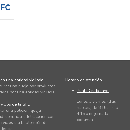
SFC
on una entidad vigilada
:
Horario de atención
taurar una queja por productos
Punto Ciudadano
:
cidos por una entidad vigilada
Lunes a viernes (días
vicios de la SFC
:
hábiles) de 8:15 a.m. a
rar una petición, queja,
4:15 p.m. jornada
ud, denuncia o felicitación con
continua
ervicios o a la atención de
dencia.