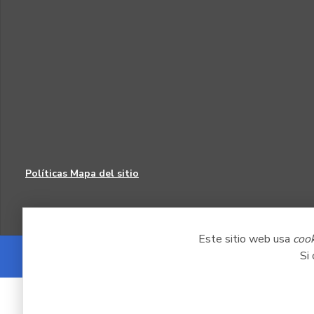
Políticas
Mapa del sitio
Este sitio web usa
coo
Si