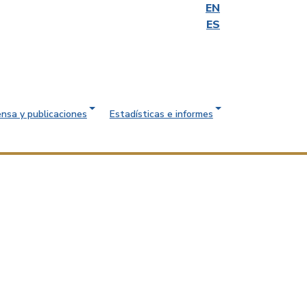
EN
ES
ensa y publicaciones
Estadísticas e informes