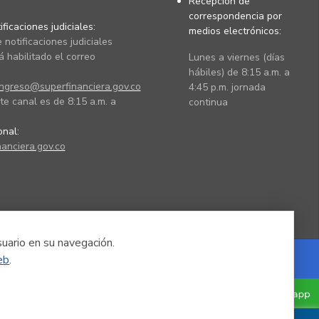
Recepción de
correspondencia por
ficaciones judiciales:
medios electrónicos:
 notificaciones judiciales
 habilitado el correo
Lunes a viernes (días
hábiles) de 8:15 a.m. a
ingreso@superfinanciera.gov.co
4:45 p.m. jornada
te canal es de 8:15 a.m. a
continua
ional:
anciera.gov.co
suario en su navegación.
eb
.
Powered by Nexura