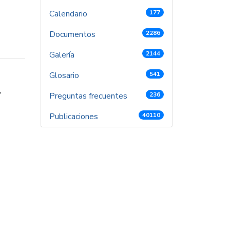
Calendario
177
Documentos
2286
Galería
2144
Glosario
541
r
Preguntas frecuentes
236
Publicaciones
40110