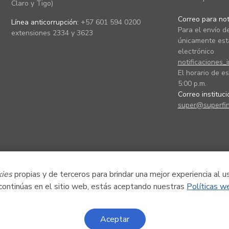
Claro y Tigo)
Correo para noti
Línea anticorrupción:
+57 601 594 0200
Para el envío de
extensiones 2334 y 3623
únicamente está
electrónico
notificaciones_
El horario de es
5:00 p.m.
Correo instituc
super@superfin
kies
propias y de terceros para brindar una mejor experiencia al u
 continúas en el sitio web, estás aceptando nuestras
Políticas w
Aceptar