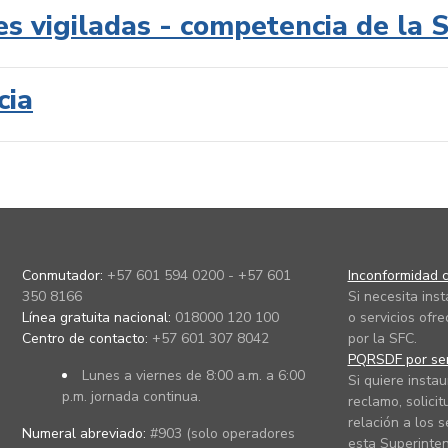
es vigiladas - competencia de la 
cia
Conmutador:
+57 601 594 0200 - +57 601
Inconformidad c
350 8166
Si necesita ins
Línea gratuita nacional:
018000 120 100
o servicios ofre
Centro de contacto:
+57 601 307 8042
por la SFC.
PQRSDF por ser
Lunes a viernes de 8:00 a.m. a 6:00
Si quiere instau
p.m. jornada continua.
reclamo, solicit
relación a los s
Numeral abreviado:
#903 (solo operadores
esta Superinten