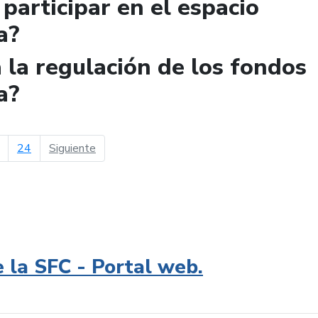
participar en el espacio
a?
la regulación de los fondos
a?
página siguiente
24
Siguiente
e la SFC - Portal web.