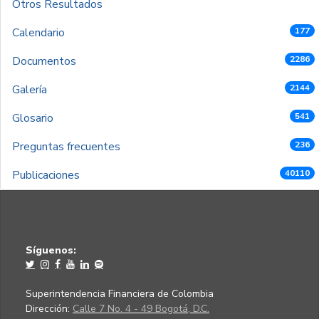
Otros Resultados
Calendario
177
Documentos
2286
Galería
2144
Glosario
541
Preguntas frecuentes
236
Publicaciones
40110
Síguenos:
Superintendencia Financiera de Colombia
Dirección:
Calle 7 No. 4 - 49 Bogotá, D.C.