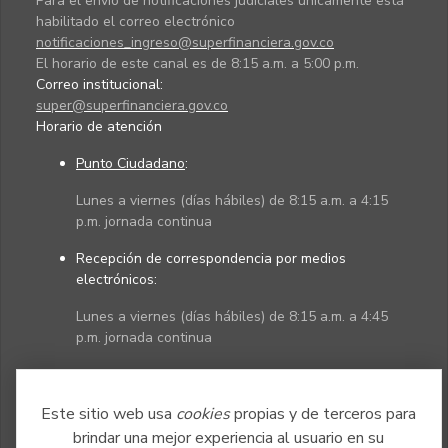
Para el envío de notificaciones judiciales únicamente está
habilitado el correo electrónico
notificaciones_ingreso@superfinanciera.gov.co
El horario de este canal es de 8:15 a.m. a 5:00 p.m.
Correo institucional:
super@superfinanciera.gov.co
Horario de atención
Punto Ciudadano
:
Lunes a viernes (días hábiles) de 8:15 a.m. a 4:15
p.m. jornada continua
Recepción de correspondencia por medios
electrónicos:
Lunes a viernes (días hábiles) de 8:15 a.m. a 4:45
p.m. jornada continua
Políticas
Mapa del sitio
Este sitio web usa
cookies
propias y de terceros para
brindar una mejor experiencia al usuario en su