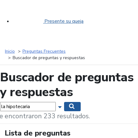
Presente su queja
Inicio
Preguntas Frecuentes
Buscador de preguntas y respuestas
Buscador de preguntas
y respuestas
labras...
Mostrar opciones de búsqueda
Buscar
e encontraron 233 resultados.
Lista de preguntas