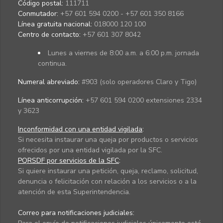
Código postal:
111711
Conmutador:
+57 601 594 0200 - +57 601 350 8166
Línea gratuita nacional:
018000 120 100
Centro de contacto:
+57 601 307 8042
Lunes a viernes de 8:00 a.m. a 6:00 p.m. jornada
continua.
Numeral abreviado:
#903 (solo operadores Claro y Tigo)
Línea anticorrupción:
+57 601 594 0200 extensiones 2334
y 3623
Inconformidad con una entidad vigilada
:
Si necesita instaurar una queja por productos o servicios
ofrecidos por una entidad vigilada por la SFC.
PQRSDF por servicios de la SFC
:
Si quiere instaurar una petición, queja, reclamo, solicitud,
denuncia o felicitación con relación a los servicios o a la
atención de esta Superintendencia.
Correo para notificaciones judiciales: