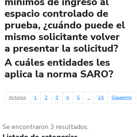
mínimos de ingreso al
espacio controlado de
prueba, ¿cuándo puede el
mismo solicitante volver
a presentar la solicitud?
A cuáles entidades les
aplica la norma SARO?
página anterior
pá
Anterior
1
2
3
4
5
...
24
Siguiente
Se encontraron 3 resultados.