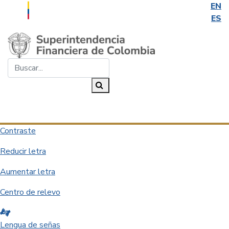
EN
ES
Saltar al contenido principal
Buscar...
Buscar
Desplegar navegación
Contraste
Reducir letra
Aumentar letra
Centro de relevo
Lengua de señas