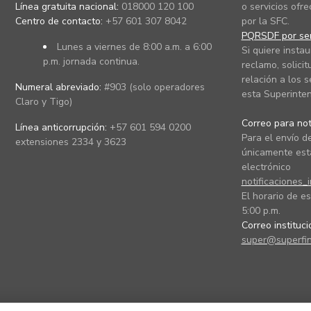
Línea gratuita nacional:
018000 120 100
o servicios ofre
Centro de contacto:
+57 601 307 8042
por la SFC.
PQRSDF por ser
Lunes a viernes de 8:00 a.m. a 6:00
Si quiere instau
p.m. jornada continua.
reclamo, solicit
relación a los s
Numeral abreviado:
#903 (solo operadores
esta Superinten
Claro y Tigo)
Correo para noti
Línea anticorrupción:
+57 601 594 0200
Para el envío de
extensiones 2334 y 3623
únicamente está
electrónico
notificaciones_
El horario de es
5:00 p.m.
Correo instituc
super@superfin