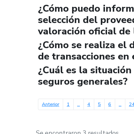
¿Cómo puedo informa
selección del provee
valoración oficial de
¿Cómo se realiza el 
de transacciones en 
¿Cuál es la situació
seguros generales?
página anterior
Anterior
1
...
4
5
6
...
2
Se encontraron 3 resultados.