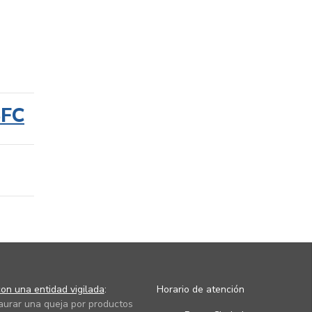
SFC
on una entidad vigilada
:
Horario de atención
taurar una queja por productos