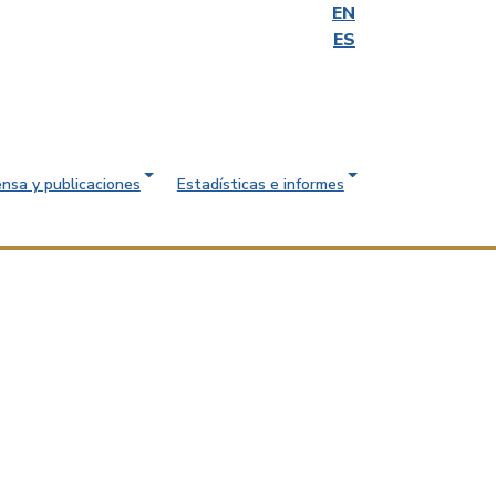
EN
ES
ensa y publicaciones
Estadísticas e informes