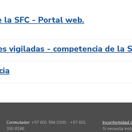
e la SFC - Portal web.
es vigiladas - competencia de la 
cia
Conmutador:
+57 601 594 0200 - +57 601
Inconformidad c
350 8166
Si necesita ins