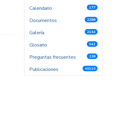
Calendario
177
Documentos
2286
Galería
2144
Glosario
541
Preguntas frecuentes
236
Publicaciones
40110