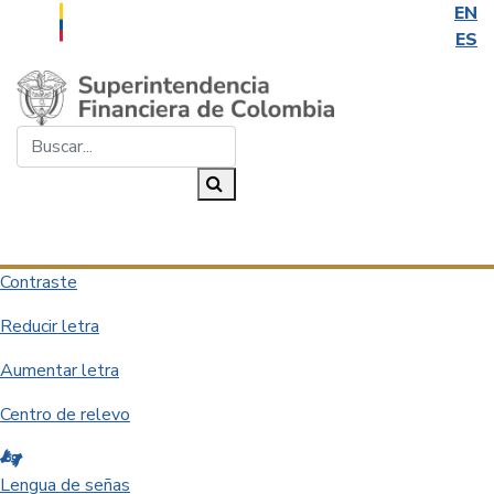
EN
ES
Saltar al contenido principal
Buscar...
Buscar
Desplegar navegación
Contraste
Reducir letra
Aumentar letra
Centro de relevo
Lengua de señas