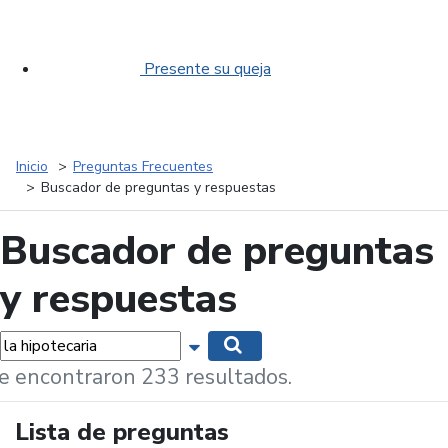
Presente su queja
Inicio
Preguntas Frecuentes
Buscador de preguntas y respuestas
Buscador de preguntas
y respuestas
labras...
Mostrar opciones de búsqueda
Buscar
e encontraron 233 resultados.
Lista de preguntas