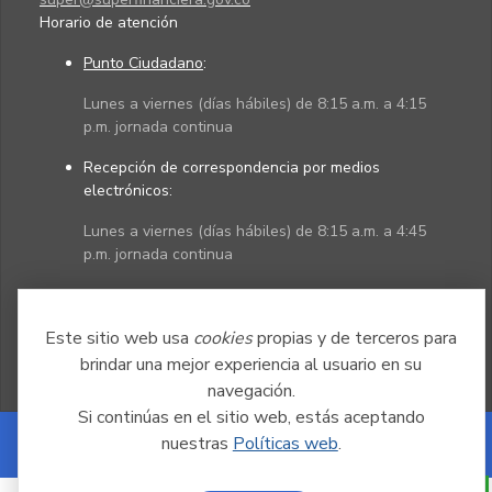
Horario de atención
Punto Ciudadano
:
Lunes a viernes (días hábiles) de 8:15 a.m. a 4:15
p.m. jornada continua
Recepción de correspondencia por medios
electrónicos:
Lunes a viernes (días hábiles) de 8:15 a.m. a 4:45
p.m. jornada continua
Políticas
Mapa del sitio
Este sitio web usa
cookies
propias y de terceros para
brindar una mejor experiencia al usuario en su
navegación.
Si continúas en el sitio web, estás aceptando
nuestras
Políticas web
.
Powered by Nexura