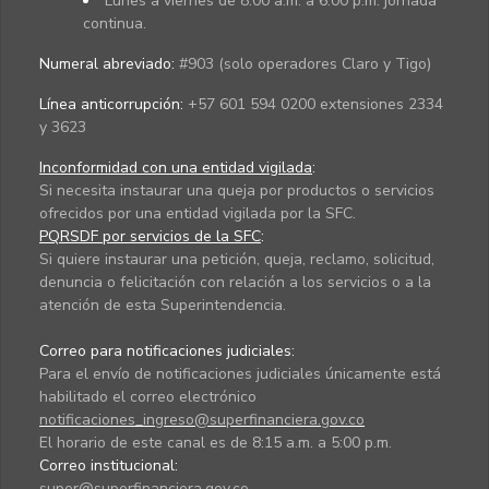
Lunes a viernes de 8:00 a.m. a 6:00 p.m. jornada
continua.
Numeral abreviado:
#903 (solo operadores Claro y Tigo)
Línea anticorrupción:
+57 601 594 0200 extensiones 2334
y 3623
Inconformidad con una entidad vigilada
:
Si necesita instaurar una queja por productos o servicios
ofrecidos por una entidad vigilada por la SFC.
PQRSDF por servicios de la SFC
:
Si quiere instaurar una petición, queja, reclamo, solicitud,
denuncia o felicitación con relación a los servicios o a la
atención de esta Superintendencia.
Correo para notificaciones judiciales:
Para el envío de notificaciones judiciales únicamente está
habilitado el correo electrónico
notificaciones_ingreso@superfinanciera.gov.co
El horario de este canal es de 8:15 a.m. a 5:00 p.m.
Correo institucional:
super@superfinanciera.gov.co