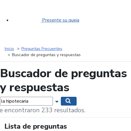
Presente su queja
Inicio
Preguntas Frecuentes
Buscador de preguntas y respuestas
Buscador de preguntas
y respuestas
labras...
Mostrar opciones de búsqueda
Buscar
e encontraron 233 resultados.
Lista de preguntas