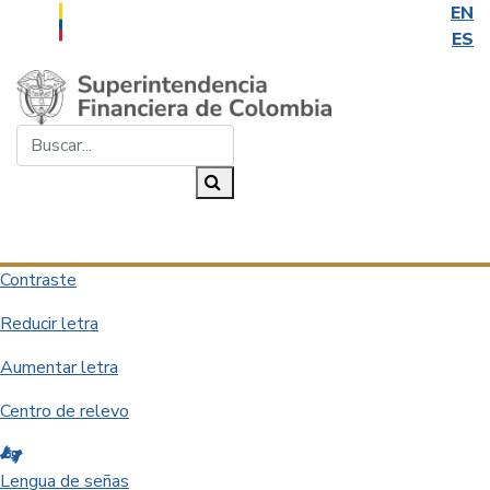
EN
ES
Saltar al contenido principal
Buscar...
Buscar
Desplegar navegación
Contraste
Reducir letra
Aumentar letra
Centro de relevo
Lengua de señas