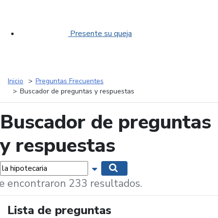
Presente su queja
Inicio
Preguntas Frecuentes
Buscador de preguntas y respuestas
Buscador de preguntas
y respuestas
labras...
Mostrar opciones de búsqueda
Buscar
e encontraron 233 resultados.
Lista de preguntas