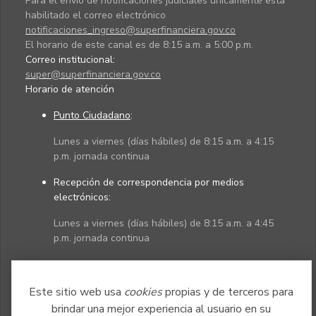
Para el envío de notificaciones judiciales únicamente está
habilitado el correo electrónico
notificaciones_ingreso@superfinanciera.gov.co
El horario de este canal es de 8:15 a.m. a 5:00 p.m.
Correo institucional:
super@superfinanciera.gov.co
Horario de atención
Punto Ciudadano
:
Lunes a viernes (días hábiles) de 8:15 a.m. a 4:15
p.m. jornada continua
Recepción de correspondencia por medios
electrónicos:
Lunes a viernes (días hábiles) de 8:15 a.m. a 4:45
p.m. jornada continua
Políticas
Mapa del sitio
Este sitio web usa
cookies
propias y de terceros para
brindar una mejor experiencia al usuario en su