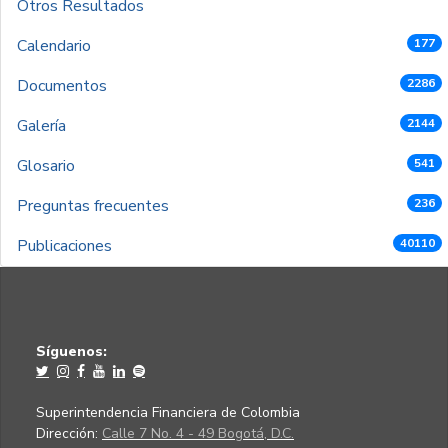
Otros Resultados
Calendario
177
Documentos
2286
Galería
2144
Glosario
541
Preguntas frecuentes
236
Publicaciones
40110
Síguenos:
Superintendencia Financiera de Colombia
Dirección:
Calle 7 No. 4 - 49 Bogotá, D.C.