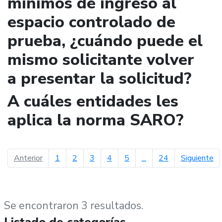
mínimos de ingreso al
espacio controlado de
prueba, ¿cuándo puede el
mismo solicitante volver
a presentar la solicitud?
A cuáles entidades les
aplica la norma SARO?
página anterior
pá
Anterior
1
2
3
4
5
...
24
Siguiente
Se encontraron 3 resultados.