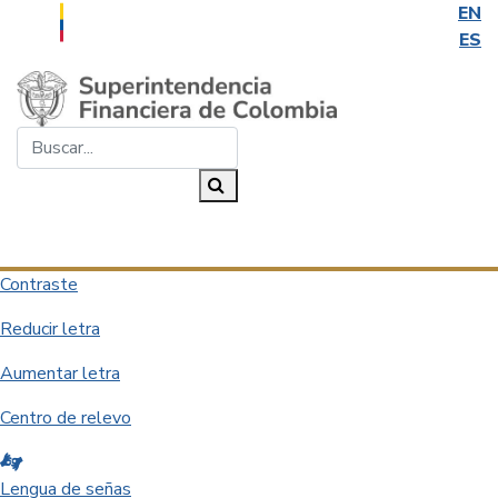
EN
ES
Saltar al contenido principal
Buscar...
Buscar
Desplegar navegación
Contraste
Reducir letra
Aumentar letra
Centro de relevo
Lengua de señas