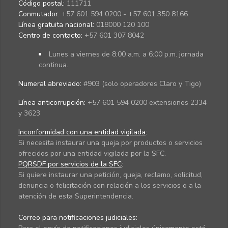
Código postal:
111711
Conmutador:
+57 601 594 0200 - +57 601 350 8166
Línea gratuita nacional:
018000 120 100
Centro de contacto:
+57 601 307 8042
Lunes a viernes de 8:00 a.m. a 6:00 p.m. jornada
continua.
Numeral abreviado:
#903 (solo operadores Claro y Tigo)
Línea anticorrupción:
+57 601 594 0200 extensiones 2334
y 3623
Inconformidad con una entidad vigilada
:
Si necesita instaurar una queja por productos o servicios
ofrecidos por una entidad vigilada por la SFC.
PQRSDF por servicios de la SFC
:
Si quiere instaurar una petición, queja, reclamo, solicitud,
denuncia o felicitación con relación a los servicios o a la
atención de esta Superintendencia.
Correo para notificaciones judiciales: