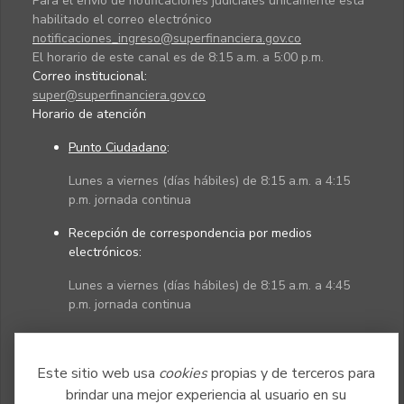
Para el envío de notificaciones judiciales únicamente está
habilitado el correo electrónico
notificaciones_ingreso@superfinanciera.gov.co
El horario de este canal es de 8:15 a.m. a 5:00 p.m.
Correo institucional:
super@superfinanciera.gov.co
Horario de atención
Punto Ciudadano
:
Lunes a viernes (días hábiles) de 8:15 a.m. a 4:15
p.m. jornada continua
Recepción de correspondencia por medios
electrónicos:
Lunes a viernes (días hábiles) de 8:15 a.m. a 4:45
p.m. jornada continua
Políticas
Mapa del sitio
Este sitio web usa
cookies
propias y de terceros para
brindar una mejor experiencia al usuario en su