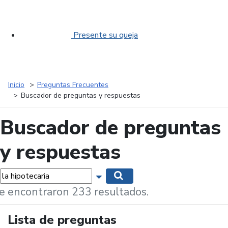
Presente su queja
Inicio
Preguntas Frecuentes
Buscador de preguntas y respuestas
Buscador de preguntas
y respuestas
labras...
Mostrar opciones de búsqueda
Buscar
e encontraron 233 resultados.
Lista de preguntas