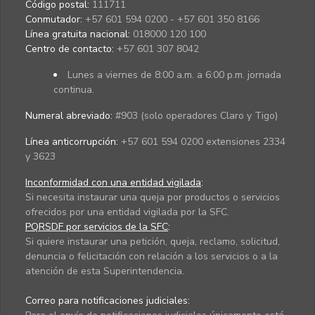
Código postal:
111711
Conmutador:
+57 601 594 0200 - +57 601 350 8166
Línea gratuita nacional:
018000 120 100
Centro de contacto:
+57 601 307 8042
Lunes a viernes de 8:00 a.m. a 6:00 p.m. jornada
continua.
Numeral abreviado:
#903 (solo operadores Claro y Tigo)
Línea anticorrupción:
+57 601 594 0200 extensiones 2334
y 3623
Inconformidad con una entidad vigilada
:
Si necesita instaurar una queja por productos o servicios
ofrecidos por una entidad vigilada por la SFC.
PQRSDF por servicios de la SFC
:
Si quiere instaurar una petición, queja, reclamo, solicitud,
denuncia o felicitación con relación a los servicios o a la
atención de esta Superintendencia.
Correo para notificaciones judiciales: