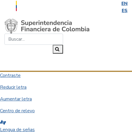
EN
ES
Saltar al contenido principal
Buscar...
Buscar
Desplegar navegación
Contraste
Reducir letra
Aumentar letra
Centro de relevo
Lengua de señas