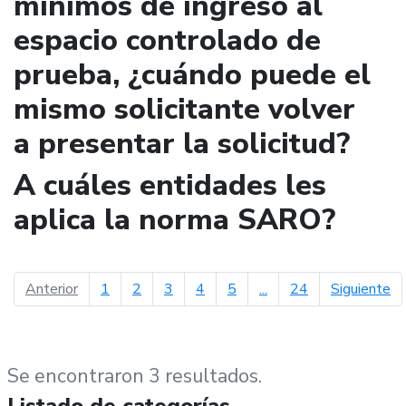
mínimos de ingreso al
espacio controlado de
prueba, ¿cuándo puede el
mismo solicitante volver
a presentar la solicitud?
A cuáles entidades les
aplica la norma SARO?
página anterior
pá
Anterior
1
2
3
4
5
...
24
Siguiente
Se encontraron 3 resultados.