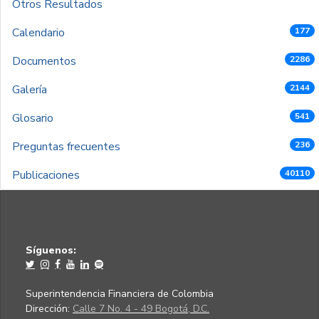
Otros Resultados
Calendario
177
Documentos
2286
Galería
2144
Glosario
541
Preguntas frecuentes
236
Publicaciones
40110
Síguenos:
Superintendencia Financiera de Colombia
Dirección:
Calle 7 No. 4 - 49 Bogotá, D.C.