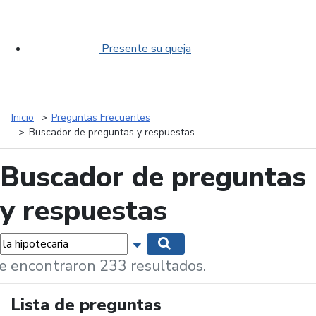
Presente su queja
Inicio
Preguntas Frecuentes
Buscador de preguntas y respuestas
Buscador de preguntas
y respuestas
labras...
Mostrar opciones de búsqueda
Buscar
e encontraron 233 resultados.
Lista de preguntas