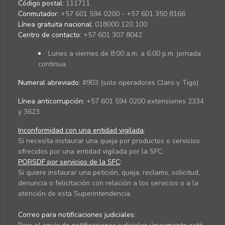
Código postal:
111711
Conmutador:
+57 601 594 0200 - +57 601 350 8166
Línea gratuita nacional:
018000 120 100
Centro de contacto:
+57 601 307 8042
Lunes a viernes de 8:00 a.m. a 6:00 p.m. jornada
continua.
Numeral abreviado:
#903 (solo operadores Claro y Tigo)
Línea anticorrupción:
+57 601 594 0200 extensiones 2334
y 3623
Inconformidad con una entidad vigilada
:
Si necesita instaurar una queja por productos o servicios
ofrecidos por una entidad vigilada por la SFC.
PQRSDF por servicios de la SFC
:
Si quiere instaurar una petición, queja, reclamo, solicitud,
denuncia o felicitación con relación a los servicios o a la
atención de esta Superintendencia.
Correo para notificaciones judiciales: