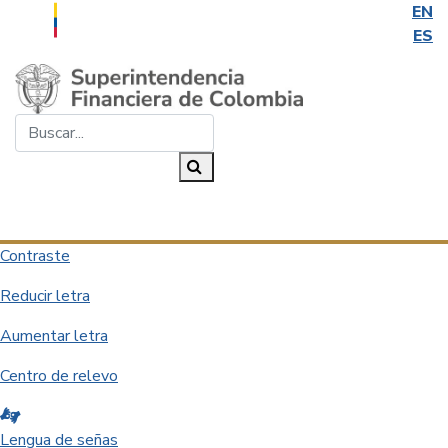
EN
ES
Saltar al contenido principal
Buscar...
Buscar
Desplegar navegación
Contraste
Reducir letra
Aumentar letra
Centro de relevo
Lengua de señas