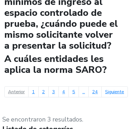
mínimos de ingreso al
espacio controlado de
prueba, ¿cuándo puede el
mismo solicitante volver
a presentar la solicitud?
A cuáles entidades les
aplica la norma SARO?
página anterior
pá
Anterior
1
2
3
4
5
...
24
Siguiente
Se encontraron 3 resultados.