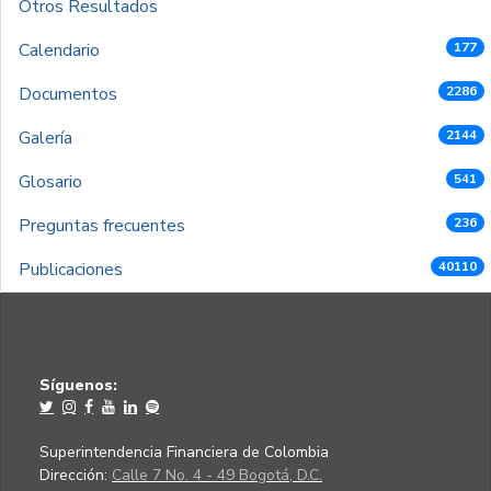
Otros Resultados
Calendario
177
Documentos
2286
Galería
2144
Glosario
541
Preguntas frecuentes
236
Publicaciones
40110
Síguenos:
Superintendencia Financiera de Colombia
Dirección:
Calle 7 No. 4 - 49 Bogotá, D.C.