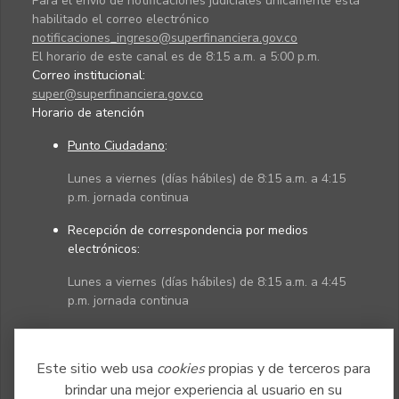
Para el envío de notificaciones judiciales únicamente está
habilitado el correo electrónico
notificaciones_ingreso@superfinanciera.gov.co
El horario de este canal es de 8:15 a.m. a 5:00 p.m.
Correo institucional:
super@superfinanciera.gov.co
Horario de atención
Punto Ciudadano
:
Lunes a viernes (días hábiles) de 8:15 a.m. a 4:15
p.m. jornada continua
Recepción de correspondencia por medios
electrónicos:
Lunes a viernes (días hábiles) de 8:15 a.m. a 4:45
p.m. jornada continua
Políticas
Mapa del sitio
Este sitio web usa
cookies
propias y de terceros para
brindar una mejor experiencia al usuario en su