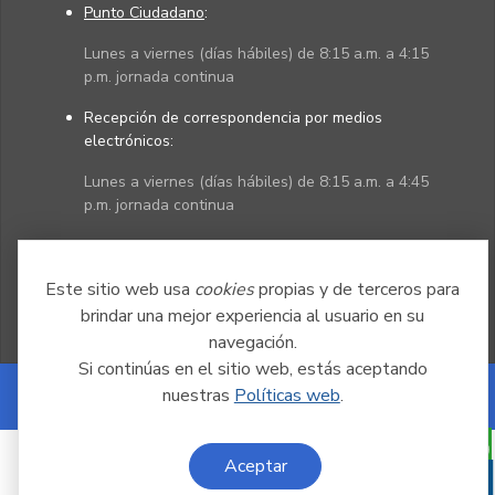
Punto Ciudadano
:
Lunes a viernes (días hábiles) de 8:15 a.m. a 4:15
p.m. jornada continua
Recepción de correspondencia por medios
electrónicos:
Lunes a viernes (días hábiles) de 8:15 a.m. a 4:45
p.m. jornada continua
Políticas
Mapa del sitio
Este sitio web usa
cookies
propias y de terceros para
brindar una mejor experiencia al usuario en su
navegación.
Si continúas en el sitio web, estás aceptando
nuestras
Políticas web
.
Powered by Nexura
Aceptar