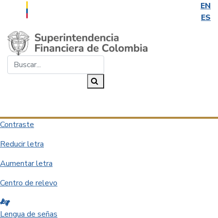
EN
ES
Saltar al contenido principal
Buscar...
Buscar
Desplegar navegación
Contraste
Reducir letra
Aumentar letra
Centro de relevo
Lengua de señas