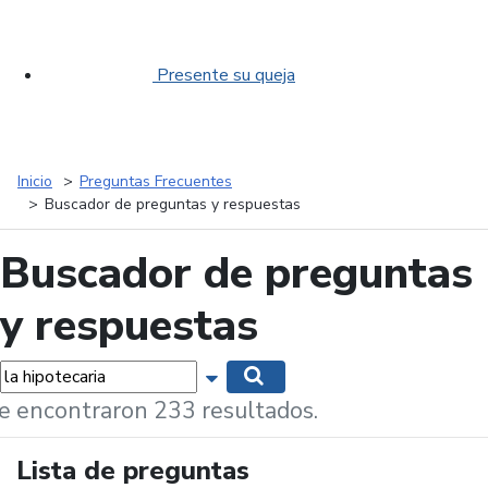
Presente su queja
Inicio
Preguntas Frecuentes
Buscador de preguntas y respuestas
Buscador de preguntas
y respuestas
labras...
Mostrar opciones de búsqueda
Buscar
e encontraron 233 resultados.
Lista de preguntas