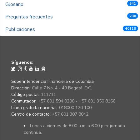
Glosario
541
Preguntas frecuentes
236
Publicaciones
40110
Síguenos:
Superintendencia Financiera de Colombia
Dirección:
Calle 7 No. 4 - 49 Bogotá, D.C.
Código postal:
111711
Conmutador:
+57 601 594 0200 - +57 601 350 8166
Línea gratuita nacional:
018000 120 100
Centro de contacto:
+57 601 307 8042
Lunes a viernes de 8:00 a.m. a 6:00 p.m. jornada
continua.