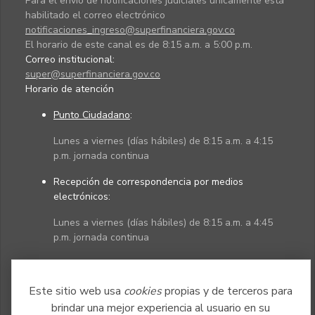
Para el envío de notificaciones judiciales únicamente está
habilitado el correo electrónico
notificaciones_ingreso@superfinanciera.gov.co
El horario de este canal es de 8:15 a.m. a 5:00 p.m.
Correo institucional:
super@superfinanciera.gov.co
Horario de atención
Punto Ciudadano
:
Lunes a viernes (días hábiles) de 8:15 a.m. a 4:15
p.m. jornada continua
Recepción de correspondencia por medios
electrónicos:
Lunes a viernes (días hábiles) de 8:15 a.m. a 4:45
p.m. jornada continua
Políticas
Mapa del sitio
Este sitio web usa
cookies
propias y de terceros para
brindar una mejor experiencia al usuario en su