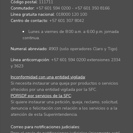
Código postal:
111711
Conmutador:
+57 601 594 0200 - +57 601 350 8166
Línea gratuita nacional:
018000 120 100
Centro de contacto:
+57 601 307 8042
Lunes a viernes de 8:00 a.m. a 6:00 p.m. jornada
continua.
Numeral abreviado:
#903 (solo operadores Claro y Tigo)
Línea anticorrupción:
+57 601 594 0200 extensiones 2334
y 3623
Inconformidad con una entidad vigilada
:
Si necesita instaurar una queja por productos o servicios
ofrecidos por una entidad vigilada por la SFC.
PQRSDF por servicios de la SFC
:
Si quiere instaurar una petición, queja, reclamo, solicitud,
denuncia o felicitación con relación a los servicios o a la
atención de esta Superintendencia.
Correo para notificaciones judiciales: