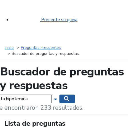
Presente su queja
Inicio
Preguntas Frecuentes
Buscador de preguntas y respuestas
Buscador de preguntas
y respuestas
labras...
Mostrar opciones de búsqueda
Buscar
e encontraron 233 resultados.
Lista de preguntas