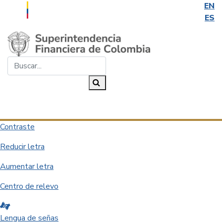
EN
ES
Saltar al contenido principal
Buscar...
Buscar
Desplegar navegación
Contraste
Reducir letra
Aumentar letra
Centro de relevo
Lengua de señas