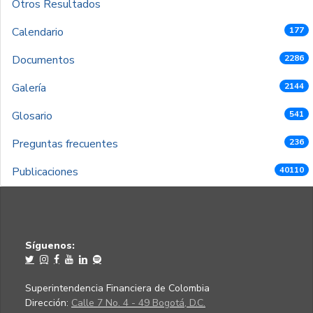
Otros Resultados
Calendario
177
Documentos
2286
Galería
2144
Glosario
541
Preguntas frecuentes
236
Publicaciones
40110
Síguenos:
Superintendencia Financiera de Colombia
Dirección:
Calle 7 No. 4 - 49 Bogotá, D.C.