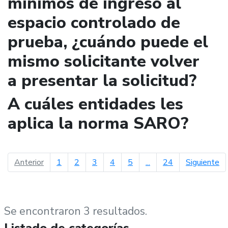
mínimos de ingreso al
espacio controlado de
prueba, ¿cuándo puede el
mismo solicitante volver
a presentar la solicitud?
A cuáles entidades les
aplica la norma SARO?
página anterior
pá
Anterior
1
2
3
4
5
...
24
Siguiente
Se encontraron 3 resultados.