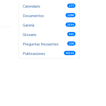
Calendario
177
Documentos
2286
Galería
2144
Glosario
541
Preguntas frecuentes
236
Publicaciones
40110