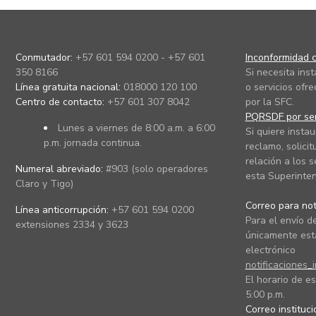
Conmutador:
+57 601 594 0200 - +57 601
Inconformidad c
350 8166
Si necesita ins
Línea gratuita nacional:
018000 120 100
o servicios ofre
Centro de contacto:
+57 601 307 8042
por la SFC.
PQRSDF por ser
Lunes a viernes de 8:00 a.m. a 6:00
Si quiere instau
p.m. jornada continua.
reclamo, solicit
relación a los s
Numeral abreviado:
#903 (solo operadores
esta Superinten
Claro y Tigo)
Correo para noti
Línea anticorrupción:
+57 601 594 0200
Para el envío de
extensiones 2334 y 3623
únicamente está
electrónico
notificaciones_
El horario de es
5:00 p.m.
Correo instituc