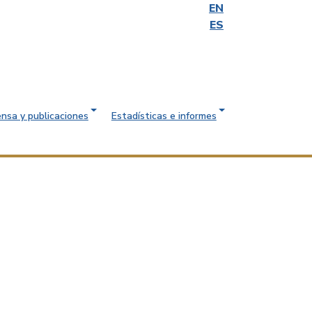
EN
ES
ensa y publicaciones
Estadísticas e informes