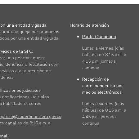
on una entidad vigilada
:
Horario de atención
taurar una queja por productos
Punto Ciudadano
:
cidos por una entidad vigilada
Lunes a viernes (días
vicios de la SFC
:
hábiles) de 8:15 a.m. a
rar una petición, queja,
4:15 p.m. jornada
ud, denuncia o felicitación con
continua
ervicios o a la atención de
dencia.
Recepción de
correspondencia por
ficaciones judiciales:
medios electrónicos:
 notificaciones judiciales
 habilitado el correo
Lunes a viernes (días
hábiles) de 8:15 a.m. a
ingreso@superfinanciera.gov.co
4:45 p.m. jornada
te canal es de 8:15 a.m. a
continua
ional: