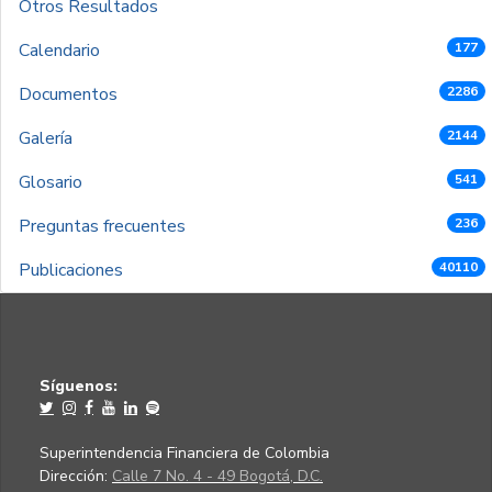
Otros Resultados
Calendario
177
Documentos
2286
Galería
2144
Glosario
541
Preguntas frecuentes
236
Publicaciones
40110
Síguenos:
Superintendencia Financiera de Colombia
Dirección:
Calle 7 No. 4 - 49 Bogotá, D.C.