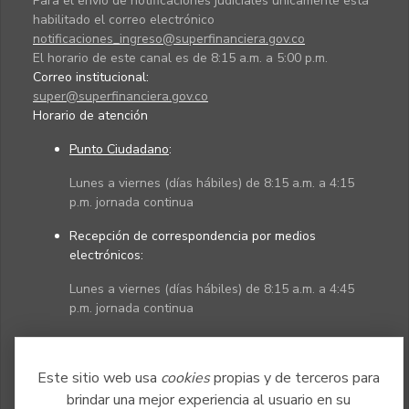
Para el envío de notificaciones judiciales únicamente está
habilitado el correo electrónico
notificaciones_ingreso@superfinanciera.gov.co
El horario de este canal es de 8:15 a.m. a 5:00 p.m.
Correo institucional:
super@superfinanciera.gov.co
Horario de atención
Punto Ciudadano
:
Lunes a viernes (días hábiles) de 8:15 a.m. a 4:15
p.m. jornada continua
Recepción de correspondencia por medios
electrónicos:
Lunes a viernes (días hábiles) de 8:15 a.m. a 4:45
p.m. jornada continua
Políticas
Mapa del sitio
Este sitio web usa
cookies
propias y de terceros para
brindar una mejor experiencia al usuario en su