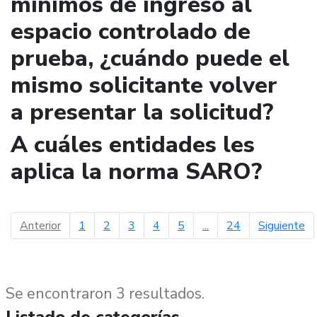
mínimos de ingreso al
espacio controlado de
prueba, ¿cuándo puede el
mismo solicitante volver
a presentar la solicitud?
A cuáles entidades les
aplica la norma SARO?
página anterior
pá
Anterior
1
2
3
4
5
...
24
Siguiente
Se encontraron 3 resultados.