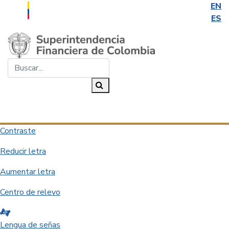
EN
ES
Saltar al contenido principal
Buscar...
Buscar
Desplegar navegación
Contraste
Reducir letra
Aumentar letra
Centro de relevo
Lengua de señas