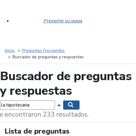
Presente su queja
Inicio
Preguntas Frecuentes
Buscador de preguntas y respuestas
Buscador de preguntas
y respuestas
labras...
Mostrar opciones de búsqueda
Buscar
e encontraron 233 resultados.
Lista de preguntas