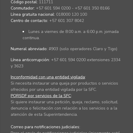
Código postal:
111711
Conmutador:
+57 601 594 0200 - +57 601 350 8166
Línea gratuita nacional:
018000 120 100
Centro de contacto:
+57 601 307 8042
Lunes a viernes de 8:00 a.m. a 6:00 p.m. jornada
continua.
Numeral abreviado:
#903 (solo operadores Claro y Tigo)
Línea anticorrupción:
+57 601 594 0200 extensiones 2334
y 3623
Inconformidad con una entidad vigilada
:
Si necesita instaurar una queja por productos o servicios
ofrecidos por una entidad vigilada por la SFC.
PQRSDF por servicios de la SFC
:
Si quiere instaurar una petición, queja, reclamo, solicitud,
denuncia o felicitación con relación a los servicios o a la
atención de esta Superintendencia.
Correo para notificaciones judiciales: