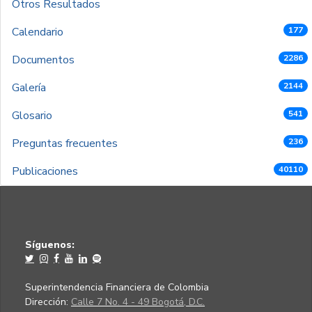
Otros Resultados
Calendario
177
Documentos
2286
Galería
2144
Glosario
541
Preguntas frecuentes
236
Publicaciones
40110
Síguenos:
Superintendencia Financiera de Colombia
Dirección:
Calle 7 No. 4 - 49 Bogotá, D.C.