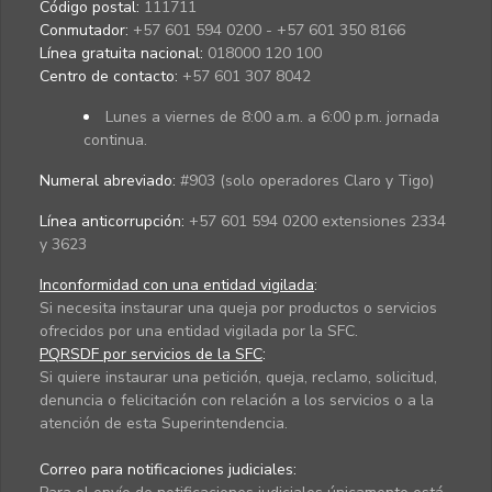
Código postal:
111711
Conmutador:
+57 601 594 0200 - +57 601 350 8166
Línea gratuita nacional:
018000 120 100
Centro de contacto:
+57 601 307 8042
Lunes a viernes de 8:00 a.m. a 6:00 p.m. jornada
continua.
Numeral abreviado:
#903 (solo operadores Claro y Tigo)
Línea anticorrupción:
+57 601 594 0200 extensiones 2334
y 3623
Inconformidad con una entidad vigilada
:
Si necesita instaurar una queja por productos o servicios
ofrecidos por una entidad vigilada por la SFC.
PQRSDF por servicios de la SFC
:
Si quiere instaurar una petición, queja, reclamo, solicitud,
denuncia o felicitación con relación a los servicios o a la
atención de esta Superintendencia.
Correo para notificaciones judiciales: