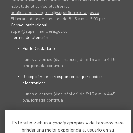
Para el envío de notificaciones judiciales únicamente está
habilitado el correo electrónico
notificaciones_ingreso@superfinanciera.gov.co
El horario de este canal es de 8:15 a.m. a 5:00 p.m.
Correo institucional:
super@superfinanciera.gov.co
Horario de atención
Punto Ciudadano
:
Lunes a viernes (días hábiles) de 8:15 a.m. a 4:15
p.m. jornada continua
Recepción de correspondencia por medios
electrónicos:
Lunes a viernes (días hábiles) de 8:15 a.m. a 4:45
p.m. jornada continua
Políticas
Mapa del sitio
Este sitio web usa
cookies
propias y de terceros para
brindar una mejor experiencia al usuario en su