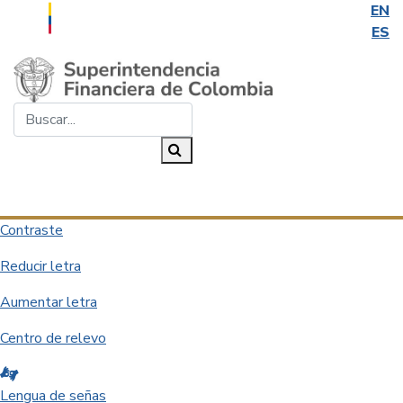
EN
ES
Saltar al contenido principal
Buscar...
Buscar
Desplegar navegación
Contraste
Reducir letra
Aumentar letra
Centro de relevo
Lengua de señas