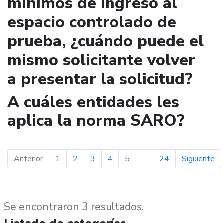
mínimos de ingreso al
espacio controlado de
prueba, ¿cuándo puede el
mismo solicitante volver
a presentar la solicitud?
A cuáles entidades les
aplica la norma SARO?
página anterior
pá
Anterior
1
2
3
4
5
...
24
Siguiente
Se encontraron 3 resultados.