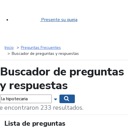
Presente su queja
Inicio
Preguntas Frecuentes
Buscador de preguntas y respuestas
Buscador de preguntas
y respuestas
labras...
Mostrar opciones de búsqueda
Buscar
e encontraron 233 resultados.
Lista de preguntas