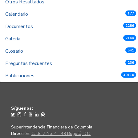
Otros Resultados
Calendario
177
Documentos
2286
Galería
2144
Glosario
541
Preguntas frecuentes
236
Publicaciones
40110
Síguenos:
Superintendencia Financiera de Colombia
Dirección:
Calle 7 No. 4 - 49 Bogotá, D.C.