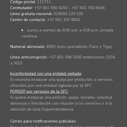
Código postal:
111711
Conmutador:
+57 601 594 0200 - +57 601 350 8166
Línea gratuita nacional:
018000 120 100
Centro de contacto:
+57 601 307 8042
Lunes a viernes de 8:00 a.m. a 6:00 p.m. jornada
continua.
Numeral abreviado:
#903 (solo operadores Claro y Tigo)
Línea anticorrupción:
+57 601 594 0200 extensiones 2334
y 3623
Inconformidad con una entidad vigilada
:
Si necesita instaurar una queja por productos o servicios
ofrecidos por una entidad vigilada por la SFC.
PQRSDF por servicios de la SFC
:
Si quiere instaurar una petición, queja, reclamo, solicitud,
denuncia o felicitación con relación a los servicios o a la
atención de esta Superintendencia.
Correo para notificaciones judiciales: