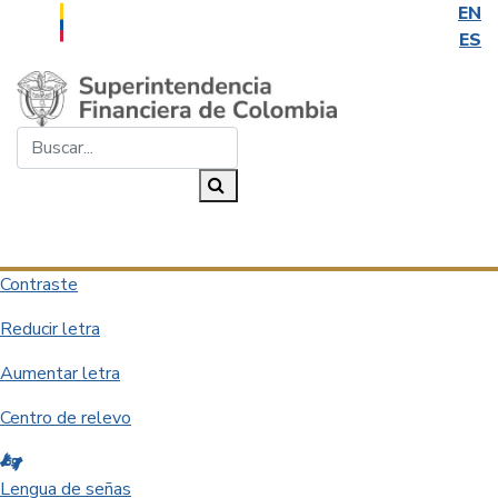
EN
ES
Saltar al contenido principal
Buscar...
Buscar
Desplegar navegación
Contraste
Reducir letra
Aumentar letra
Centro de relevo
Lengua de señas