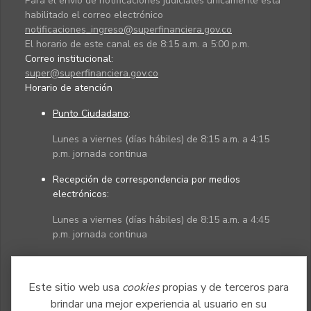
Para el envío de notificaciones judiciales únicamente está
habilitado el correo electrónico
notificaciones_ingreso@superfinanciera.gov.co
El horario de este canal es de 8:15 a.m. a 5:00 p.m.
Correo institucional:
super@superfinanciera.gov.co
Horario de atención
Punto Ciudadano
:
Lunes a viernes (días hábiles) de 8:15 a.m. a 4:15
p.m. jornada continua
Recepción de correspondencia por medios
electrónicos:
Lunes a viernes (días hábiles) de 8:15 a.m. a 4:45
p.m. jornada continua
Políticas
Mapa del sitio
Este sitio web usa
cookies
propias y de terceros para
brindar una mejor experiencia al usuario en su