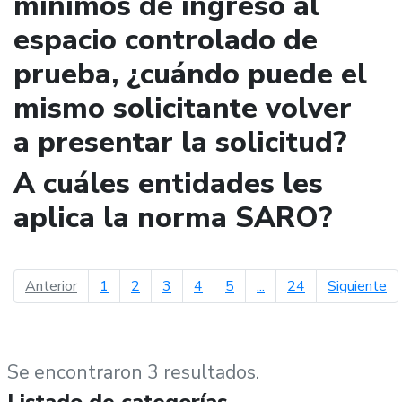
mínimos de ingreso al
espacio controlado de
prueba, ¿cuándo puede el
mismo solicitante volver
a presentar la solicitud?
A cuáles entidades les
aplica la norma SARO?
página anterior
pá
Anterior
1
2
3
4
5
...
24
Siguiente
Se encontraron 3 resultados.