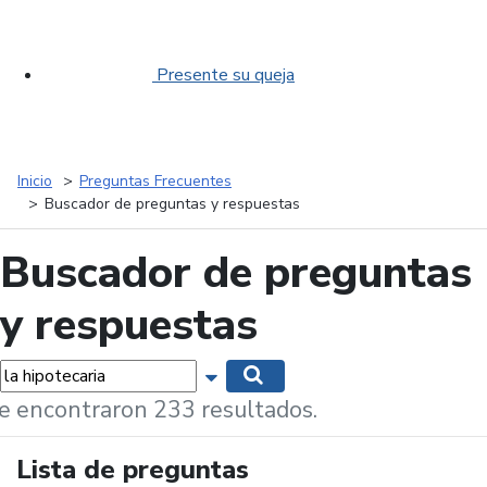
Presente su queja
Inicio
Preguntas Frecuentes
Buscador de preguntas y respuestas
Buscador de preguntas
y respuestas
labras...
Mostrar opciones de búsqueda
Buscar
e encontraron 233 resultados.
Lista de preguntas