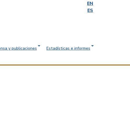
EN
ES
ensa y publicaciones
Estadísticas e informes