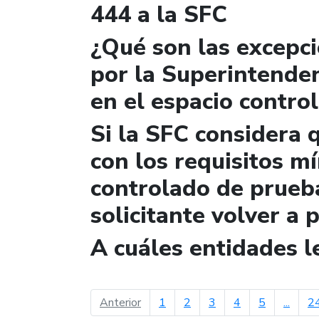
444 a la SFC
¿Qué son las excepc
por la Superintende
en el espacio contro
Si la SFC considera 
con los requisitos m
controlado de prueb
solicitante volver a 
A cuáles entidades 
página anterior
Anterior
1
2
3
4
5
...
2