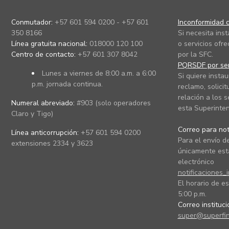
Conmutador:
+57 601 594 0200 - +57 601
Inconformidad c
350 8166
Si necesita ins
Línea gratuita nacional:
018000 120 100
o servicios ofre
Centro de contacto:
+57 601 307 8042
por la SFC.
PQRSDF por ser
Lunes a viernes de 8:00 a.m. a 6:00
Si quiere instau
p.m. jornada continua.
reclamo, solicit
relación a los s
Numeral abreviado:
#903 (solo operadores
esta Superinten
Claro y Tigo)
Correo para noti
Línea anticorrupción:
+57 601 594 0200
Para el envío de
extensiones 2334 y 3623
únicamente está
electrónico
notificaciones_
El horario de es
5:00 p.m.
Correo instituc
super@superfin