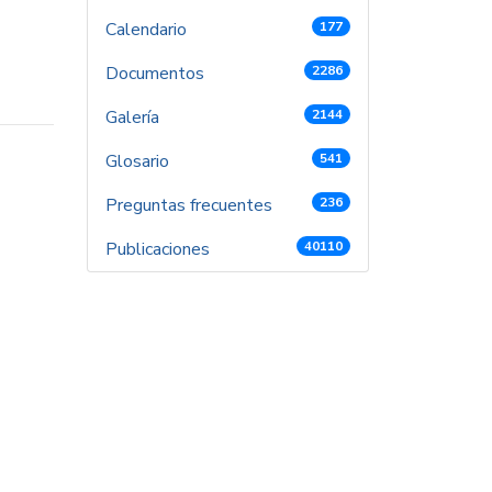
Calendario
177
Documentos
2286
Galería
2144
Glosario
541
Preguntas frecuentes
236
Publicaciones
40110