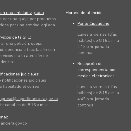
on una entidad vigilada
:
Horario de atención
taurar una queja por productos
Punto Ciudadano
:
cidos por una entidad vigilada
Lunes a viernes (días
vicios de la SFC
:
hábiles) de 8:15 a.m. a
rar una petición, queja,
4:15 p.m. jornada
ud, denuncia o felicitación con
continua
ervicios o a la atención de
dencia.
Recepción de
correspondencia por
ficaciones judiciales:
medios electrónicos:
 notificaciones judiciales
 habilitado el correo
Lunes a viernes (días
hábiles) de 8:15 a.m. a
ingreso@superfinanciera.gov.co
4:45 p.m. jornada
te canal es de 8:15 a.m. a
continua
ional:
anciera.gov.co