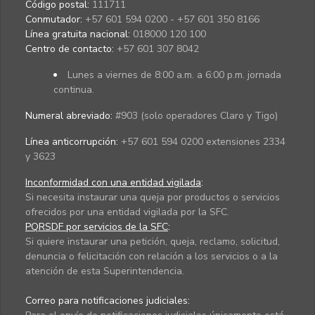
Código postal:
111711
Conmutador:
+57 601 594 0200 - +57 601 350 8166
Línea gratuita nacional:
018000 120 100
Centro de contacto:
+57 601 307 8042
Lunes a viernes de 8:00 a.m. a 6:00 p.m. jornada
continua.
Numeral abreviado:
#903 (solo operadores Claro y Tigo)
Línea anticorrupción:
+57 601 594 0200 extensiones 2334
y 3623
Inconformidad con una entidad vigilada
:
Si necesita instaurar una queja por productos o servicios
ofrecidos por una entidad vigilada por la SFC.
PQRSDF por servicios de la SFC
:
Si quiere instaurar una petición, queja, reclamo, solicitud,
denuncia o felicitación con relación a los servicios o a la
atención de esta Superintendencia.
Correo para notificaciones judiciales: