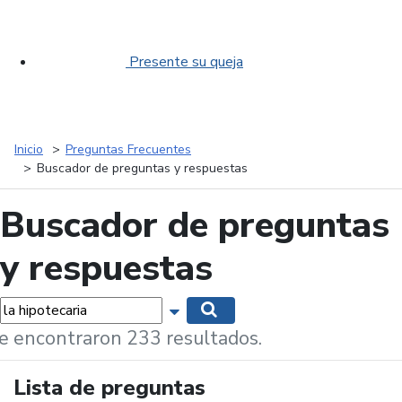
Presente su queja
Inicio
Preguntas Frecuentes
Buscador de preguntas y respuestas
Buscador de preguntas
y respuestas
labras...
Mostrar opciones de búsqueda
Buscar
e encontraron 233 resultados.
Lista de preguntas