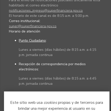
Para el envío de notificaciones judiciales únicamente está
habilitado el correo electrónico
notificaciones_ingreso@superfinanciera.gov.co
El horario de este canal es de 8:15 a.m. a 5:00 p.m.
Correo institucional:
super@superfinanciera.gov.co
Horario de atención
Punto Ciudadano
:
Lunes a viernes (días hábiles) de 8:15 a.m. a 4:15
p.m. jornada continua
Recepción de correspondencia por medios
electrónicos:
Lunes a viernes (días hábiles) de 8:15 a.m. a 4:45
p.m. jornada continua
Políticas
Mapa del sitio
Este sitio web usa
cookies
propias y de terceros para
brindar una mejor experiencia al usuario en su