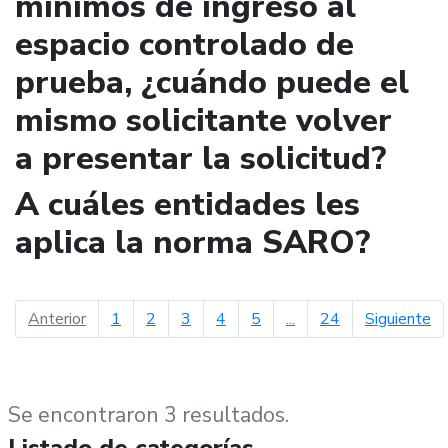
mínimos de ingreso al
espacio controlado de
prueba, ¿cuándo puede el
mismo solicitante volver
a presentar la solicitud?
A cuáles entidades les
aplica la norma SARO?
página anterior
pá
Anterior
1
2
3
4
5
...
24
Siguiente
Se encontraron 3 resultados.