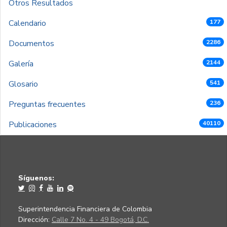
Otros Resultados
Calendario
177
Documentos
2286
Galería
2144
Glosario
541
Preguntas frecuentes
236
Publicaciones
40110
Síguenos:
Superintendencia Financiera de Colombia
Dirección:
Calle 7 No. 4 - 49 Bogotá, D.C.