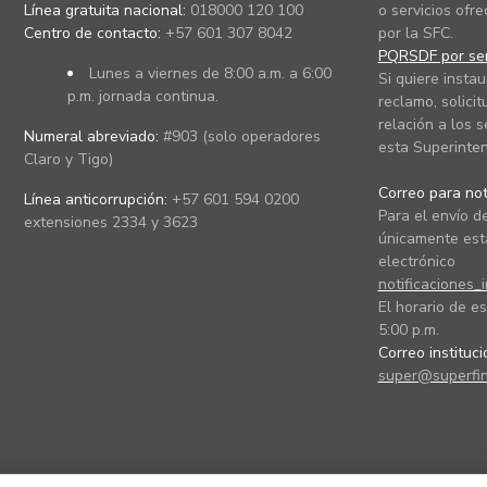
Línea gratuita nacional:
018000 120 100
o servicios ofre
Centro de contacto:
+57 601 307 8042
por la SFC.
PQRSDF por ser
Lunes a viernes de 8:00 a.m. a 6:00
Si quiere instau
p.m. jornada continua.
reclamo, solicit
relación a los s
Numeral abreviado:
#903 (solo operadores
esta Superinten
Claro y Tigo)
Correo para noti
Línea anticorrupción:
+57 601 594 0200
Para el envío de
extensiones 2334 y 3623
únicamente está
electrónico
notificaciones_
El horario de es
5:00 p.m.
Correo instituc
super@superfin