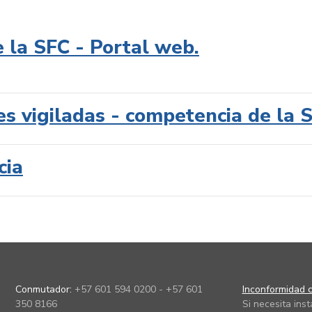
e la SFC - Portal web.
es vigiladas - competencia de la 
cia
Conmutador:
+57 601 594 0200 - +57 601
Inconformidad c
350 8166
Si necesita ins