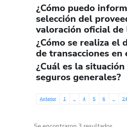
¿Cómo puedo informa
selección del provee
valoración oficial de
¿Cómo se realiza el 
de transacciones en 
¿Cuál es la situació
seguros generales?
página anterior
Anterior
1
...
4
5
6
...
2
Se encontraron 3 resultados.