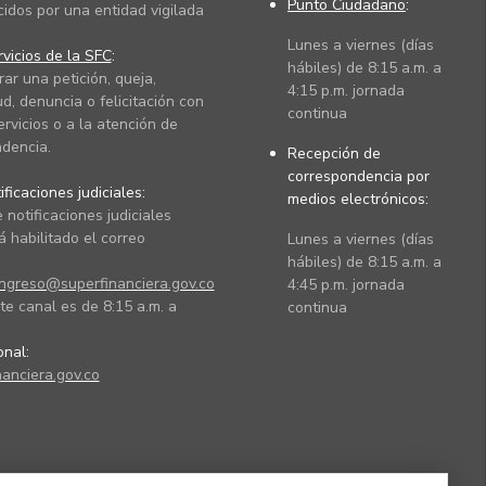
Punto Ciudadano
:
cidos por una entidad vigilada
Lunes a viernes (días
vicios de la SFC
:
hábiles) de 8:15 a.m. a
rar una petición, queja,
4:15 p.m. jornada
ud, denuncia o felicitación con
continua
ervicios o a la atención de
dencia.
Recepción de
correspondencia por
ficaciones judiciales:
medios electrónicos:
 notificaciones judiciales
 habilitado el correo
Lunes a viernes (días
hábiles) de 8:15 a.m. a
ingreso@superfinanciera.gov.co
4:45 p.m. jornada
te canal es de 8:15 a.m. a
continua
ional:
anciera.gov.co