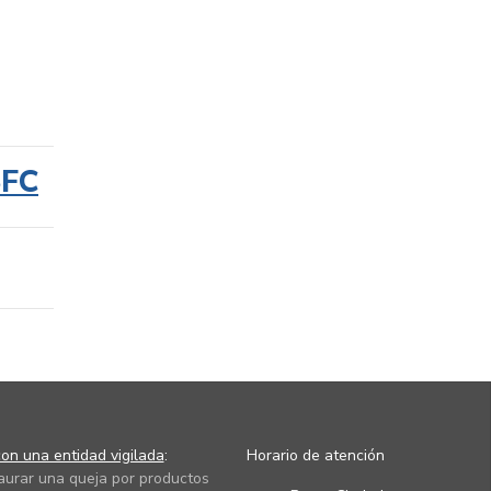
SFC
on una entidad vigilada
:
Horario de atención
taurar una queja por productos