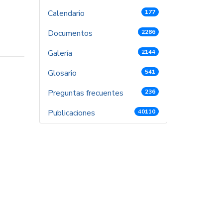
Calendario
177
Documentos
2286
Galería
2144
Glosario
541
Preguntas frecuentes
236
Publicaciones
40110