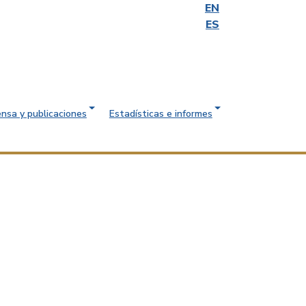
EN
ES
ensa y publicaciones
Estadísticas e informes