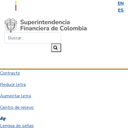
EN
ES
Saltar al contenido principal
Buscar...
Buscar
Desplegar navegación
Contraste
Reducir letra
Aumentar letra
Centro de relevo
Lengua de señas