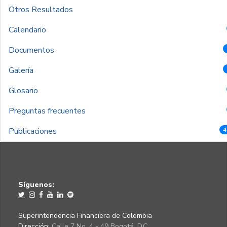
Otros Resultados
Calendario
Documentos
Galería
Glosario
Preguntas frecuentes
Publicaciones
4
Síguenos:
Superintendencia Financiera de Colombia
Dirección:
Calle 7 No. 4 - 49 Bogotá, D.C.