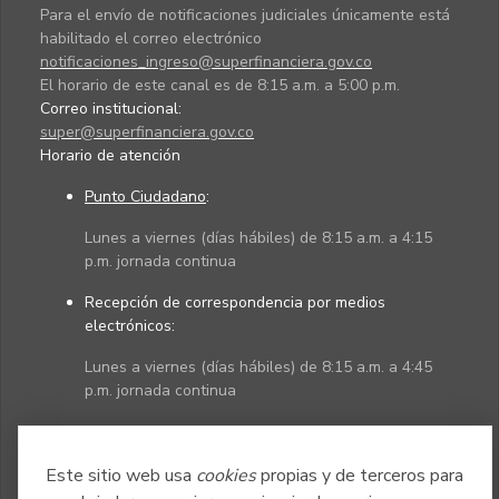
Para el envío de notificaciones judiciales únicamente está
habilitado el correo electrónico
notificaciones_ingreso@superfinanciera.gov.co
El horario de este canal es de 8:15 a.m. a 5:00 p.m.
Correo institucional:
super@superfinanciera.gov.co
Horario de atención
Punto Ciudadano
:
Lunes a viernes (días hábiles) de 8:15 a.m. a 4:15
p.m. jornada continua
Recepción de correspondencia por medios
electrónicos:
Lunes a viernes (días hábiles) de 8:15 a.m. a 4:45
p.m. jornada continua
Políticas
Mapa del sitio
Este sitio web usa
cookies
propias y de terceros para