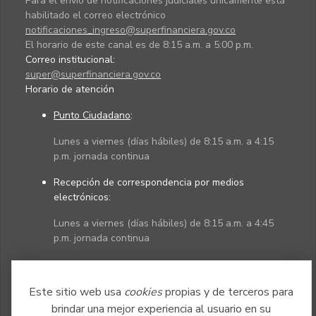
Para el envío de notificaciones judiciales únicamente está
habilitado el correo electrónico
notificaciones_ingreso@superfinanciera.gov.co
El horario de este canal es de 8:15 a.m. a 5:00 p.m.
Correo institucional:
super@superfinanciera.gov.co
Horario de atención
Punto Ciudadano
:
Lunes a viernes (días hábiles) de 8:15 a.m. a 4:15
p.m. jornada continua
Recepción de correspondencia por medios
electrónicos:
Lunes a viernes (días hábiles) de 8:15 a.m. a 4:45
p.m. jornada continua
Políticas
Mapa del sitio
Este sitio web usa
cookies
propias y de terceros para
brindar una mejor experiencia al usuario en su