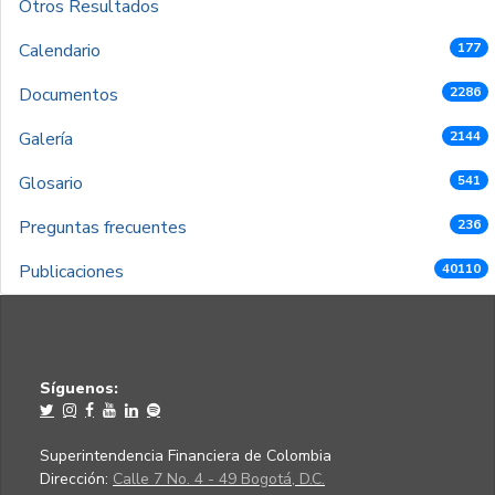
Otros Resultados
Calendario
177
Documentos
2286
Galería
2144
Glosario
541
Preguntas frecuentes
236
Publicaciones
40110
Síguenos:
Superintendencia Financiera de Colombia
Dirección:
Calle 7 No. 4 - 49 Bogotá, D.C.