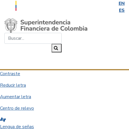
EN
ES
Saltar al contenido principal
Buscar...
Buscar
Desplegar navegación
Contraste
Reducir letra
Aumentar letra
Centro de relevo
Lengua de señas