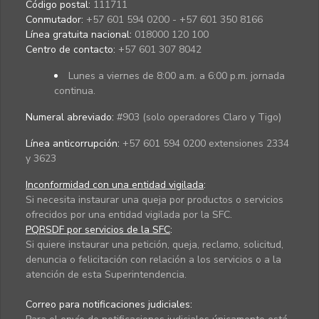
Código postal:
111711
Conmutador:
+57 601 594 0200 - +57 601 350 8166
Línea gratuita nacional:
018000 120 100
Centro de contacto:
+57 601 307 8042
Lunes a viernes de 8:00 a.m. a 6:00 p.m. jornada
continua.
Numeral abreviado:
#903 (solo operadores Claro y Tigo)
Línea anticorrupción:
+57 601 594 0200 extensiones 2334
y 3623
Inconformidad con una entidad vigilada
:
Si necesita instaurar una queja por productos o servicios
ofrecidos por una entidad vigilada por la SFC.
PQRSDF por servicios de la SFC
:
Si quiere instaurar una petición, queja, reclamo, solicitud,
denuncia o felicitación con relación a los servicios o a la
atención de esta Superintendencia.
Correo para notificaciones judiciales: