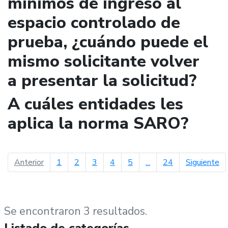
mínimos de ingreso al
espacio controlado de
prueba, ¿cuándo puede el
mismo solicitante volver
a presentar la solicitud?
A cuáles entidades les
aplica la norma SARO?
página anterior
pá
Anterior
1
2
3
4
5
...
24
Siguiente
Se encontraron 3 resultados.