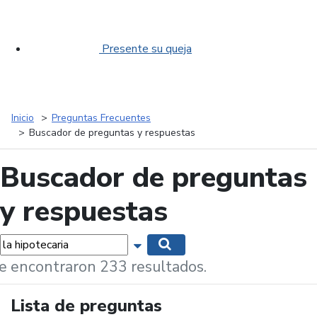
Presente su queja
Inicio
Preguntas Frecuentes
Buscador de preguntas y respuestas
Buscador de preguntas
y respuestas
labras...
Mostrar opciones de búsqueda
Buscar
e encontraron 233 resultados.
Lista de preguntas