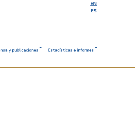
EN
ES
ensa y publicaciones
Estadísticas e informes