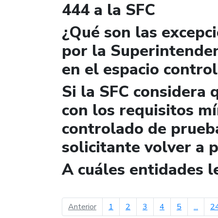
444 a la SFC
¿Qué son las excepc
por la Superintende
en el espacio contro
Si la SFC considera 
con los requisitos m
controlado de prueb
solicitante volver a 
A cuáles entidades 
página anterior
Anterior
1
2
3
4
5
...
2