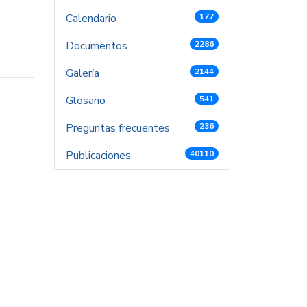
Calendario
177
Documentos
2286
Galería
2144
Glosario
541
Preguntas frecuentes
236
Publicaciones
40110