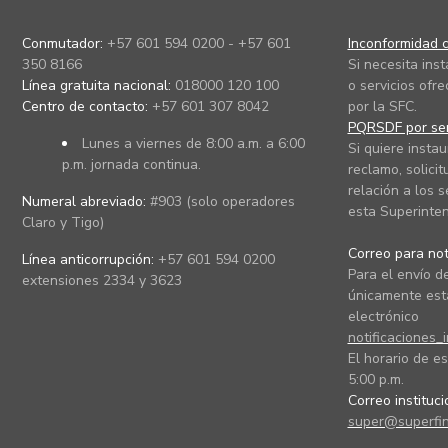
Conmutador:
+57 601 594 0200 - +57 601
Inconformidad c
350 8166
Si necesita ins
Línea gratuita nacional:
018000 120 100
o servicios ofre
Centro de contacto:
+57 601 307 8042
por la SFC.
PQRSDF por ser
Lunes a viernes de 8:00 a.m. a 6:00
Si quiere instau
p.m. jornada continua.
reclamo, solicit
relación a los s
Numeral abreviado:
#903 (solo operadores
esta Superinten
Claro y Tigo)
Correo para noti
Línea anticorrupción:
+57 601 594 0200
Para el envío de
extensiones 2334 y 3623
únicamente está
electrónico
notificaciones_
El horario de es
5:00 p.m.
Correo instituc
super@superfin