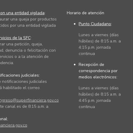
on una entidad vigilada
:
Horario de atención
taurar una queja por productos
Punto Ciudadano
:
cidos por una entidad vigilada
Lunes a viernes (días
vicios de la SFC
:
hábiles) de 8:15 a.m. a
rar una petición, queja,
4:15 p.m. jornada
ud, denuncia o felicitación con
continua
ervicios o a la atención de
dencia.
Recepción de
correspondencia por
ficaciones judiciales:
medios electrónicos:
 notificaciones judiciales
 habilitado el correo
Lunes a viernes (días
hábiles) de 8:15 a.m. a
ingreso@superfinanciera.gov.co
4:45 p.m. jornada
te canal es de 8:15 a.m. a
continua
ional:
anciera.gov.co