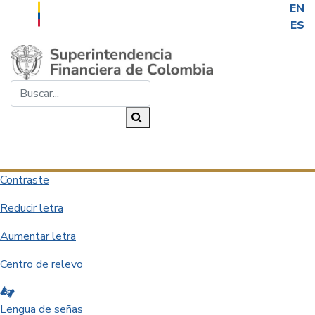
EN
ES
Saltar al contenido principal
Buscar...
Buscar
Desplegar navegación
Contraste
Reducir letra
Aumentar letra
Centro de relevo
Lengua de señas