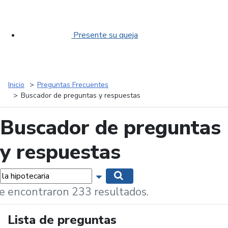
Presente su queja
Inicio
Preguntas Frecuentes
Buscador de preguntas y respuestas
Buscador de preguntas
y respuestas
labras...
Mostrar opciones de búsqueda
Buscar
e encontraron 233 resultados.
Lista de preguntas