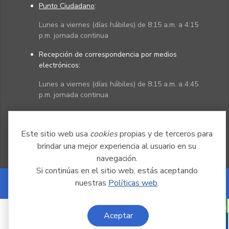
Punto Ciudadano
:
Lunes a viernes (días hábiles) de 8:15 a.m. a 4:15
p.m. jornada continua
Recepción de correspondencia por medios
electrónicos:
Lunes a viernes (días hábiles) de 8:15 a.m. a 4:45
p.m. jornada continua
Políticas
Mapa del sitio
Este sitio web usa
cookies
propias y de terceros para
brindar una mejor experiencia al usuario en su
navegación.
Si continúas en el sitio web, estás aceptando
nuestras
Políticas web
.
Powered by Nexura
Aceptar