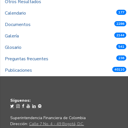
Otros Resultados
Calendario
177
Documentos
2286
Galería
2144
Glosario
541
Preguntas frecuentes
236
Publicaciones
40110
Síguenos:
Superintendencia Financiera de Colombia
Dirección:
Calle 7 No. 4 - 49 Bogotá, D.C.