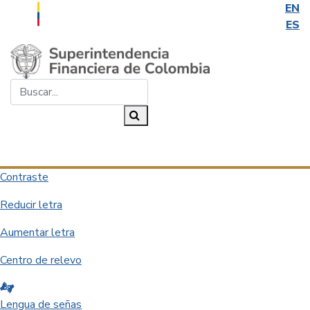
EN
ES
Saltar al contenido principal
Buscar...
Buscar
Desplegar navegación
Contraste
Reducir letra
Aumentar letra
Centro de relevo
Lengua de señas