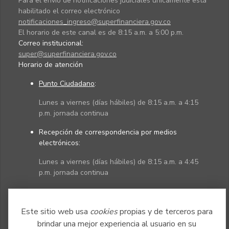
Para el envío de notificaciones judiciales únicamente está
habilitado el correo electrónico
notificaciones_ingreso@superfinanciera.gov.co
El horario de este canal es de 8:15 a.m. a 5:00 p.m.
Correo institucional:
super@superfinanciera.gov.co
Horario de atención
Punto Ciudadano
:
Lunes a viernes (días hábiles) de 8:15 a.m. a 4:15
p.m. jornada continua
Recepción de correspondencia por medios
electrónicos:
Lunes a viernes (días hábiles) de 8:15 a.m. a 4:45
p.m. jornada continua
Políticas
Mapa del sitio
Este sitio web usa
cookies
propias y de terceros para
brindar una mejor experiencia al usuario en su