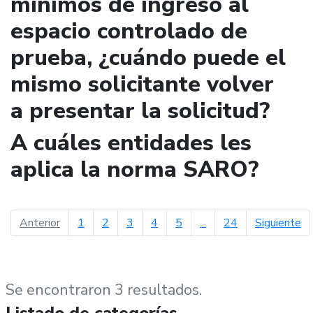
mínimos de ingreso al
espacio controlado de
prueba, ¿cuándo puede el
mismo solicitante volver
a presentar la solicitud?
A cuáles entidades les
aplica la norma SARO?
página anterior
pá
Anterior
1
2
3
4
5
...
24
Siguiente
Se encontraron 3 resultados.