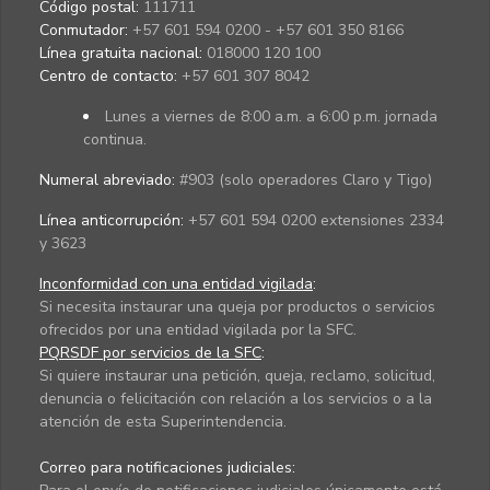
Código postal:
111711
Conmutador:
+57 601 594 0200 - +57 601 350 8166
Línea gratuita nacional:
018000 120 100
Centro de contacto:
+57 601 307 8042
Lunes a viernes de 8:00 a.m. a 6:00 p.m. jornada
continua.
Numeral abreviado:
#903 (solo operadores Claro y Tigo)
Línea anticorrupción:
+57 601 594 0200 extensiones 2334
y 3623
Inconformidad con una entidad vigilada
:
Si necesita instaurar una queja por productos o servicios
ofrecidos por una entidad vigilada por la SFC.
PQRSDF por servicios de la SFC
:
Si quiere instaurar una petición, queja, reclamo, solicitud,
denuncia o felicitación con relación a los servicios o a la
atención de esta Superintendencia.
Correo para notificaciones judiciales: