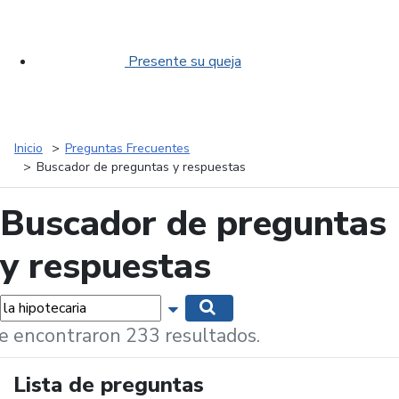
Presente su queja
Inicio
Preguntas Frecuentes
Buscador de preguntas y respuestas
Buscador de preguntas
y respuestas
labras...
Mostrar opciones de búsqueda
Buscar
e encontraron 233 resultados.
Lista de preguntas