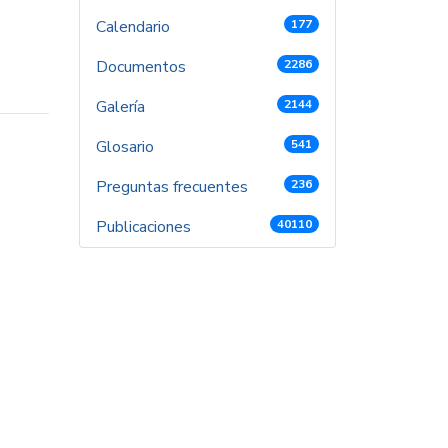
Calendario
177
Documentos
2286
Galería
2144
Glosario
541
Preguntas frecuentes
236
Publicaciones
40110