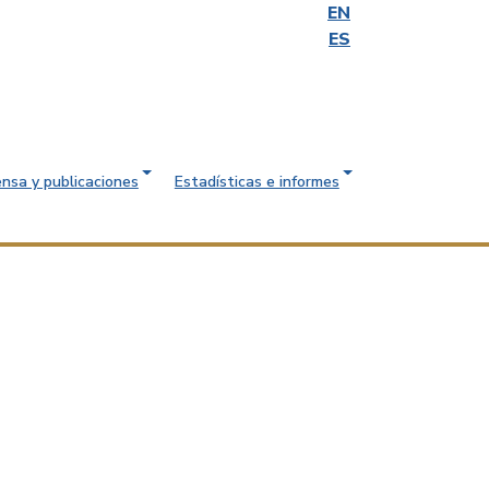
EN
ES
ensa y publicaciones
Estadísticas e informes