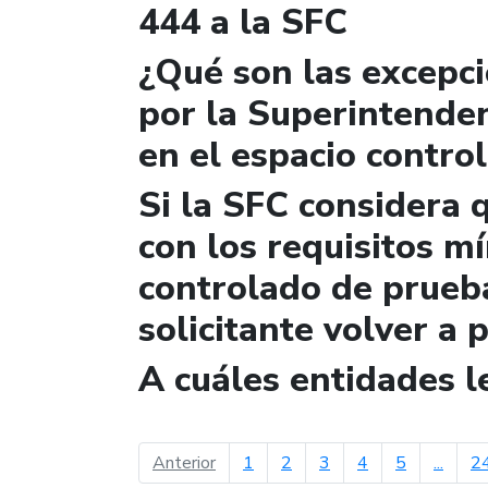
444 a la SFC
¿Qué son las excepc
por la Superintende
en el espacio contro
Si la SFC considera 
con los requisitos m
controlado de prueb
solicitante volver a 
A cuáles entidades 
página anterior
Anterior
1
2
3
4
5
...
2