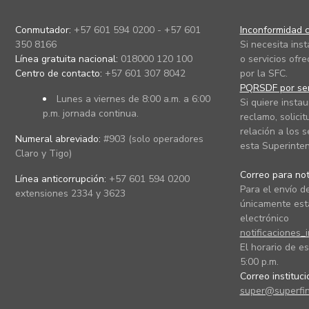
Conmutador:
+57 601 594 0200 - +57 601
Inconformidad c
350 8166
Si necesita ins
Línea gratuita nacional:
018000 120 100
o servicios ofre
Centro de contacto:
+57 601 307 8042
por la SFC.
PQRSDF por ser
Lunes a viernes de 8:00 a.m. a 6:00
Si quiere instau
p.m. jornada continua.
reclamo, solicit
relación a los s
Numeral abreviado:
#903 (solo operadores
esta Superinten
Claro y Tigo)
Correo para noti
Línea anticorrupción:
+57 601 594 0200
Para el envío de
extensiones 2334 y 3623
únicamente está
electrónico
notificaciones_
El horario de es
5:00 p.m.
Correo instituc
super@superfin