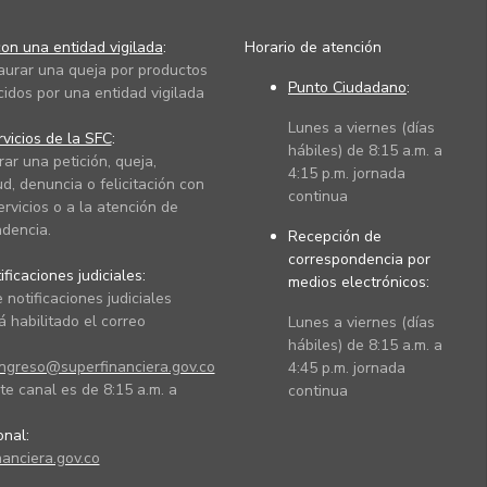
on una entidad vigilada
:
Horario de atención
taurar una queja por productos
Punto Ciudadano
:
cidos por una entidad vigilada
Lunes a viernes (días
vicios de la SFC
:
hábiles) de 8:15 a.m. a
rar una petición, queja,
4:15 p.m. jornada
ud, denuncia o felicitación con
continua
ervicios o a la atención de
dencia.
Recepción de
correspondencia por
ficaciones judiciales:
medios electrónicos:
 notificaciones judiciales
 habilitado el correo
Lunes a viernes (días
hábiles) de 8:15 a.m. a
ingreso@superfinanciera.gov.co
4:45 p.m. jornada
te canal es de 8:15 a.m. a
continua
ional:
anciera.gov.co