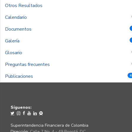
Otros Resultados
Calendario
Documentos
Galería
Glosario
Preguntas frecuentes
Publicaciones
4
Síguenos:
Superintendencia Financiera de Colombia
Dirección:
Calle 7 No. 4 - 49 Bogotá, D.C.