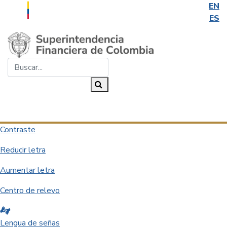
EN
ES
Saltar al contenido principal
Buscar...
Buscar
Desplegar navegación
Contraste
Reducir letra
Aumentar letra
Centro de relevo
Lengua de señas