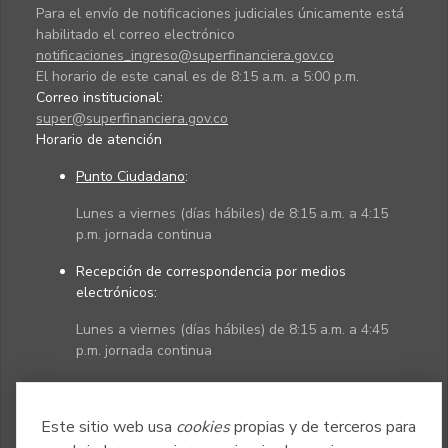
Para el envío de notificaciones judiciales únicamente está
habilitado el correo electrónico
notificaciones_ingreso@superfinanciera.gov.co
El horario de este canal es de 8:15 a.m. a 5:00 p.m.
Correo institucional:
super@superfinanciera.gov.co
Horario de atención
Punto Ciudadano
:
Lunes a viernes (días hábiles) de 8:15 a.m. a 4:15
p.m. jornada continua
Recepción de correspondencia por medios
electrónicos:
Lunes a viernes (días hábiles) de 8:15 a.m. a 4:45
p.m. jornada continua
Políticas
Mapa del sitio
Este sitio web usa
cookies
propias y de terceros para