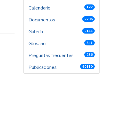
Calendario
177
Documentos
2286
Galería
2144
Glosario
541
Preguntas frecuentes
236
Publicaciones
40110