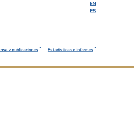
EN
ES
ensa y publicaciones
Estadísticas e informes