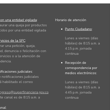
on una entidad vigilada
:
Horario de atención
taurar una queja por productos
Punto Ciudadano
:
cidos por una entidad vigilada
Lunes a viernes (días
vicios de la SFC
:
hábiles) de 8:15 a.m. a
rar una petición, queja,
4:15 p.m. jornada
ud, denuncia o felicitación con
continua
ervicios o a la atención de
dencia.
Recepción de
correspondencia por
ficaciones judiciales:
medios electrónicos:
 notificaciones judiciales
 habilitado el correo
Lunes a viernes (días
hábiles) de 8:15 a.m. a
ingreso@superfinanciera.gov.co
4:45 p.m. jornada
te canal es de 8:15 a.m. a
continua
ional: