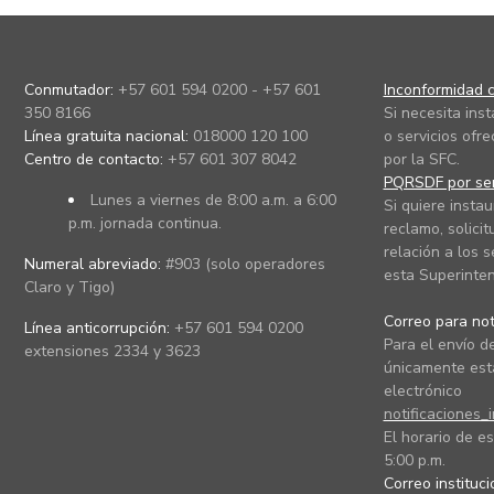
Conmutador:
+57 601 594 0200 - +57 601
Inconformidad c
350 8166
Si necesita ins
Línea gratuita nacional:
018000 120 100
o servicios ofre
Centro de contacto:
+57 601 307 8042
por la SFC.
PQRSDF por ser
Lunes a viernes de 8:00 a.m. a 6:00
Si quiere instau
p.m. jornada continua.
reclamo, solicit
relación a los s
Numeral abreviado:
#903 (solo operadores
esta Superinten
Claro y Tigo)
Correo para noti
Línea anticorrupción:
+57 601 594 0200
Para el envío de
extensiones 2334 y 3623
únicamente está
electrónico
notificaciones_
El horario de es
5:00 p.m.
Correo instituc