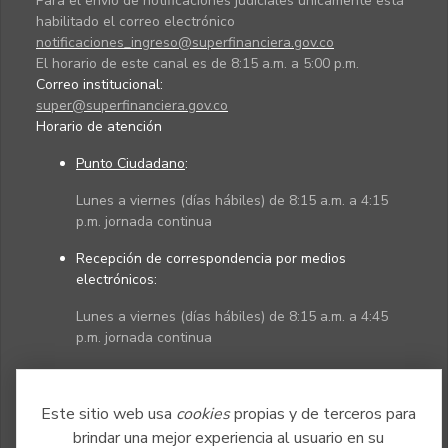
Para el envío de notificaciones judiciales únicamente está
habilitado el correo electrónico
notificaciones_ingreso@superfinanciera.gov.co
El horario de este canal es de 8:15 a.m. a 5:00 p.m.
Correo institucional:
super@superfinanciera.gov.co
Horario de atención
Punto Ciudadano
:
Lunes a viernes (días hábiles) de 8:15 a.m. a 4:15
p.m. jornada continua
Recepción de correspondencia por medios
electrónicos:
Lunes a viernes (días hábiles) de 8:15 a.m. a 4:45
p.m. jornada continua
Políticas
Mapa del sitio
Este sitio web usa
cookies
propias y de terceros para
brindar una mejor experiencia al usuario en su