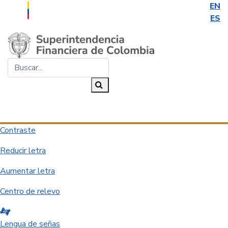
EN
ES
Saltar al contenido principal
Buscar...
Buscar
Desplegar navegación
Contraste
Reducir letra
Aumentar letra
Centro de relevo
Lengua de señas