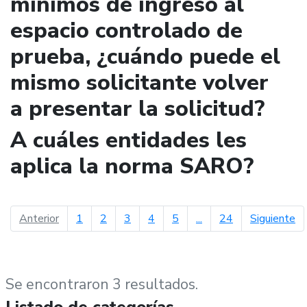
mínimos de ingreso al
espacio controlado de
prueba, ¿cuándo puede el
mismo solicitante volver
a presentar la solicitud?
A cuáles entidades les
aplica la norma SARO?
página anterior
pá
Anterior
1
2
3
4
5
...
24
Siguiente
Se encontraron 3 resultados.