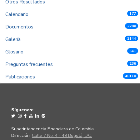
Otros Resultados
Calendario
177
Documentos
2286
Galería
2144
Glosario
541
Preguntas frecuentes
236
Publicaciones
40110
Síguenos:
Superintendencia Financiera de Colombia
Dirección:
Calle 7 No. 4 - 49 Bogotá, D.C.