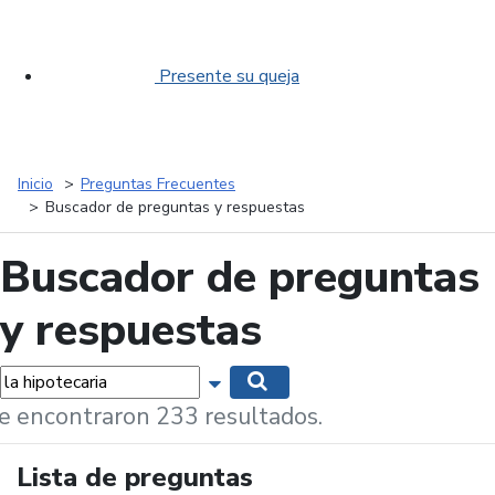
Presente su queja
Inicio
Preguntas Frecuentes
Buscador de preguntas y respuestas
Buscador de preguntas
y respuestas
labras...
Mostrar opciones de búsqueda
Buscar
e encontraron 233 resultados.
Lista de preguntas