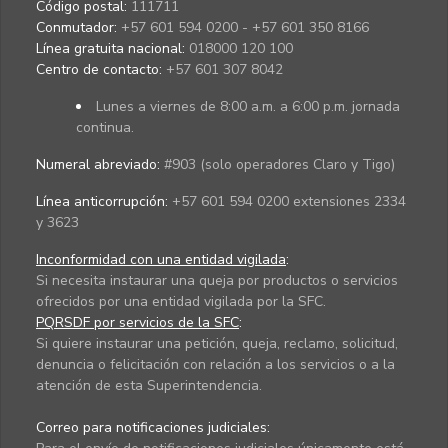
Código postal:
111711
Conmutador:
+57 601 594 0200 - +57 601 350 8166
Línea gratuita nacional:
018000 120 100
Centro de contacto:
+57 601 307 8042
Lunes a viernes de 8:00 a.m. a 6:00 p.m. jornada
continua.
Numeral abreviado:
#903 (solo operadores Claro y Tigo)
Línea anticorrupción:
+57 601 594 0200 extensiones 2334
y 3623
Inconformidad con una entidad vigilada
:
Si necesita instaurar una queja por productos o servicios
ofrecidos por una entidad vigilada por la SFC.
PQRSDF por servicios de la SFC
:
Si quiere instaurar una petición, queja, reclamo, solicitud,
denuncia o felicitación con relación a los servicios o a la
atención de esta Superintendencia.
Correo para notificaciones judiciales: