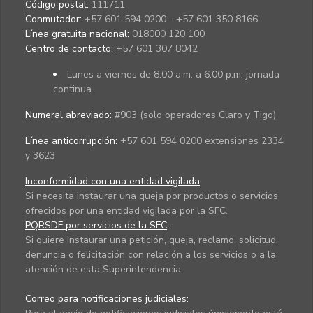
Código postal:
111711
Conmutador:
+57 601 594 0200 - +57 601 350 8166
Línea gratuita nacional:
018000 120 100
Centro de contacto:
+57 601 307 8042
Lunes a viernes de 8:00 a.m. a 6:00 p.m. jornada
continua.
Numeral abreviado:
#903 (solo operadores Claro y Tigo)
Línea anticorrupción:
+57 601 594 0200 extensiones 2334
y 3623
Inconformidad con una entidad vigilada
:
Si necesita instaurar una queja por productos o servicios
ofrecidos por una entidad vigilada por la SFC.
PQRSDF por servicios de la SFC
:
Si quiere instaurar una petición, queja, reclamo, solicitud,
denuncia o felicitación con relación a los servicios o a la
atención de esta Superintendencia.
Correo para notificaciones judiciales: