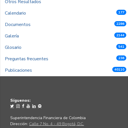
Otros Resultados
Calendario
177
Documentos
2286
Galería
2144
Glosario
541
Preguntas frecuentes
236
Publicaciones
40110
Síguenos:
Superintendencia Financiera de Colombia
Dirección:
Calle 7 No. 4 - 49 Bogotá, D.C.