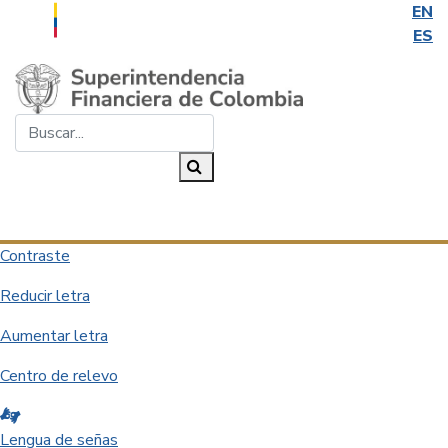
EN
ES
Saltar al contenido principal
Buscar...
Buscar
Desplegar navegación
Contraste
Reducir letra
Aumentar letra
Centro de relevo
Lengua de señas