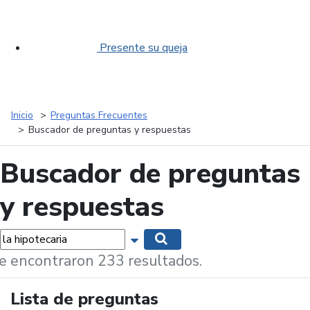
Presente su queja
Inicio
Preguntas Frecuentes
Buscador de preguntas y respuestas
Buscador de preguntas
y respuestas
labras...
Mostrar opciones de búsqueda
Buscar
e encontraron 233 resultados.
Lista de preguntas