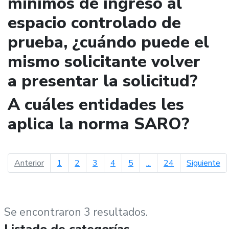
mínimos de ingreso al
espacio controlado de
prueba, ¿cuándo puede el
mismo solicitante volver
a presentar la solicitud?
A cuáles entidades les
aplica la norma SARO?
página anterior
pá
Anterior
1
2
3
4
5
...
24
Siguiente
Se encontraron 3 resultados.