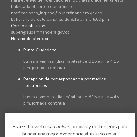
Para el envío de notificaciones judiciales únicamente está
habilitado el correo electrónico
notificaciones_ingreso@superfinanciera.gov.co
El horario de este canal es de 8:15 a.m. a 5:00 p.m.
Correo institucional:
super@superfinanciera.gov.co
Horario de atención
Punto Ciudadano
:
Lunes a viernes (días hábiles) de 8:15 a.m. a 4:15
p.m. jornada continua
Recepción de correspondencia por medios
electrónicos:
Lunes a viernes (días hábiles) de 8:15 a.m. a 4:45
p.m. jornada continua
Políticas
Mapa del sitio
Este sitio web usa
cookies
propias y de terceros para
brindar una mejor experiencia al usuario en su