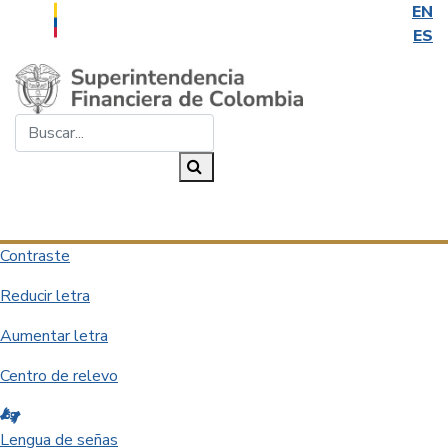
EN
ES
Saltar al contenido principal
Buscar...
Buscar
Desplegar navegación
Contraste
Reducir letra
Aumentar letra
Centro de relevo
Lengua de señas