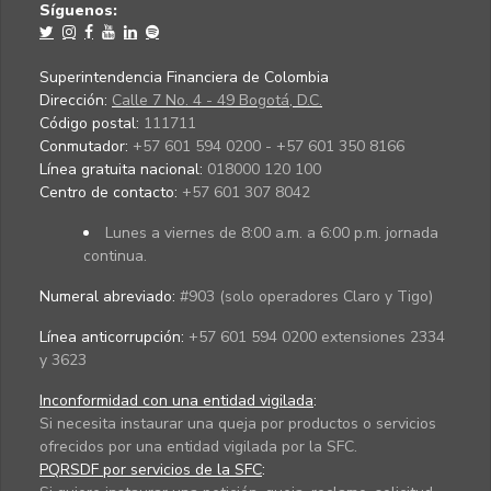
Síguenos:
Superintendencia Financiera de Colombia
Dirección:
Calle 7 No. 4 - 49 Bogotá, D.C.
Código postal:
111711
Conmutador:
+57 601 594 0200 - +57 601 350 8166
Línea gratuita nacional:
018000 120 100
Centro de contacto:
+57 601 307 8042
Lunes a viernes de 8:00 a.m. a 6:00 p.m. jornada
continua.
Numeral abreviado:
#903 (solo operadores Claro y Tigo)
Línea anticorrupción:
+57 601 594 0200 extensiones 2334
y 3623
Inconformidad con una entidad vigilada
:
Si necesita instaurar una queja por productos o servicios
ofrecidos por una entidad vigilada por la SFC.
PQRSDF por servicios de la SFC
: