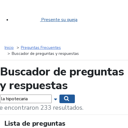
Presente su queja
Inicio
Preguntas Frecuentes
Buscador de preguntas y respuestas
Buscador de preguntas
y respuestas
labras...
Mostrar opciones de búsqueda
Buscar
e encontraron 233 resultados.
Lista de preguntas