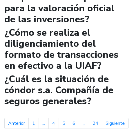
para la valoración oficial
de las inversiones?
¿Cómo se realiza el
diligenciamiento del
formato de transacciones
en efectivo a la UIAF?
¿Cuál es la situación de
cóndor s.a. Compañía de
seguros generales?
página anterior
pá
Anterior
1
...
4
5
6
...
24
Siguiente