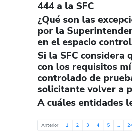
444 a la SFC
¿Qué son las excepc
por la Superintende
en el espacio contro
Si la SFC considera 
con los requisitos m
controlado de prueb
solicitante volver a 
A cuáles entidades 
página anterior
Anterior
1
2
3
4
5
...
2