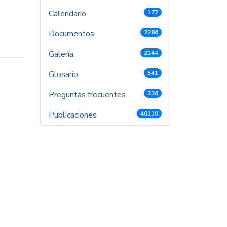
Calendario
177
Documentos
2286
Galería
2144
Glosario
541
Preguntas frecuentes
236
Publicaciones
40110