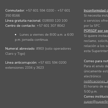
Conmutador:
+57 601 594 0200 - +57 601
Inconformidad c
350 8166
Si necesita ins
Línea gratuita nacional:
018000 120 100
o servicios ofre
Centro de contacto:
+57 601 307 8042
por la SFC.
PQRSDF por ser
Lunes a viernes de 8:00 a.m. a 6:00
Si quiere instau
p.m. jornada continua.
reclamo, solicit
relación a los s
Numeral abreviado:
#903 (solo operadores
esta Superinten
Claro y Tigo)
Correo para noti
Línea anticorrupción:
+57 601 594 0200
Para el envío de
extensiones 2334 y 3623
únicamente está
electrónico
notificaciones_
El horario de es
5:00 p.m.
Correo instituc
super@superfin