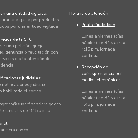
on una entidad vigilada
:
Horario de atención
taurar una queja por productos
Punto Ciudadano
:
cidos por una entidad vigilada
Lunes a viernes (días
vicios de la SFC
:
hábiles) de 8:15 a.m. a
rar una petición, queja,
4:15 p.m. jornada
ud, denuncia o felicitación con
continua
ervicios o a la atención de
dencia.
Recepción de
correspondencia por
ficaciones judiciales:
medios electrónicos:
 notificaciones judiciales
 habilitado el correo
Lunes a viernes (días
hábiles) de 8:15 a.m. a
ingreso@superfinanciera.gov.co
4:45 p.m. jornada
te canal es de 8:15 a.m. a
continua
ional:
anciera.gov.co