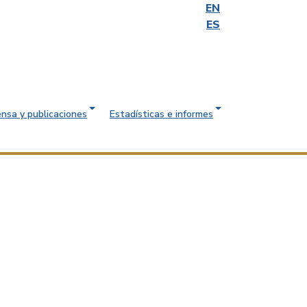
EN
ES
ensa y publicaciones
Estadísticas e informes