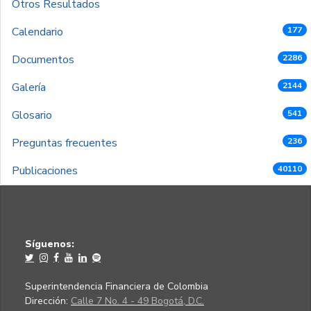
Otros Resultados
Calendario
177
Documentos
2286
Galería
2144
Glosario
541
Preguntas frecuentes
236
Publicaciones
40110
Síguenos:
Superintendencia Financiera de Colombia
Dirección:
Calle 7 No. 4 - 49 Bogotá, D.C.