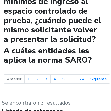
mínimos de ingreso al
espacio controlado de
prueba, ¿cuándo puede el
mismo solicitante volver
a presentar la solicitud?
A cuáles entidades les
aplica la norma SARO?
página anterior
pá
Anterior
1
2
3
4
5
...
24
Siguiente
Se encontraron 3 resultados.