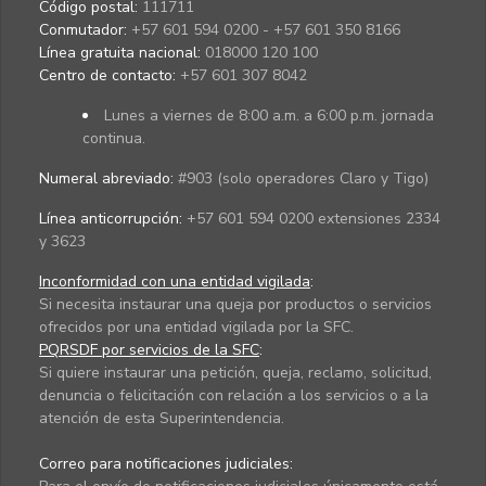
Código postal:
111711
Conmutador:
+57 601 594 0200 - +57 601 350 8166
Línea gratuita nacional:
018000 120 100
Centro de contacto:
+57 601 307 8042
Lunes a viernes de 8:00 a.m. a 6:00 p.m. jornada
continua.
Numeral abreviado:
#903 (solo operadores Claro y Tigo)
Línea anticorrupción:
+57 601 594 0200 extensiones 2334
y 3623
Inconformidad con una entidad vigilada
:
Si necesita instaurar una queja por productos o servicios
ofrecidos por una entidad vigilada por la SFC.
PQRSDF por servicios de la SFC
:
Si quiere instaurar una petición, queja, reclamo, solicitud,
denuncia o felicitación con relación a los servicios o a la
atención de esta Superintendencia.
Correo para notificaciones judiciales: