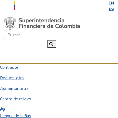
EN
ES
Saltar al contenido principal
Buscar...
Buscar
Desplegar navegación
Contraste
Reducir letra
Aumentar letra
Centro de relevo
Lengua de señas