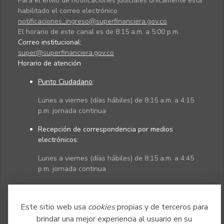
Para el envío de notificaciones judiciales únicamente está
habilitado el correo electrónico
notificaciones_ingreso@superfinanciera.gov.co
El horario de este canal es de 8:15 a.m. a 5:00 p.m.
Correo institucional:
super@superfinanciera.gov.co
Horario de atención
Punto Ciudadano
:
Lunes a viernes (días hábiles) de 8:15 a.m. a 4:15
p.m. jornada continua
Recepción de correspondencia por medios
electrónicos:
Lunes a viernes (días hábiles) de 8:15 a.m. a 4:45
p.m. jornada continua
Políticas
Mapa del sitio
Este sitio web usa
cookies
propias y de terceros para
brindar una mejor experiencia al usuario en su