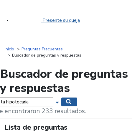
Presente su queja
Inicio
Preguntas Frecuentes
Buscador de preguntas y respuestas
Buscador de preguntas
y respuestas
labras...
Mostrar opciones de búsqueda
Buscar
e encontraron 233 resultados.
Lista de preguntas