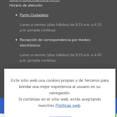
Horario de atención
Punto Ciudadano
:
Lunes a viernes (días hábiles) de 8:15 a.m. a 4:15
p.m. jornada continua
Recepción de correspondencia por medios
electrónicos:
Lunes a viernes (días hábiles) de 8:15 a.m. a 4:45
p.m. jornada continua
Políticas
Mapa del sitio
Este sitio web usa
cookies
propias y de terceros para
brindar una mejor experiencia al usuario en su
navegación.
Si continúas en el sitio web, estás aceptando
nuestras
Políticas web
.
Powered by Nexura