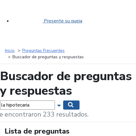
Presente su queja
Inicio
Preguntas Frecuentes
Buscador de preguntas y respuestas
Buscador de preguntas
y respuestas
labras...
Mostrar opciones de búsqueda
Buscar
e encontraron 233 resultados.
Lista de preguntas