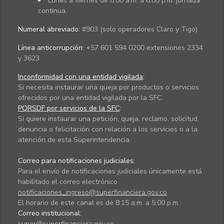
Lunes a viernes de 8:00 a.m. a 6:00 p.m. jornada
continua.
Numeral abreviado:
#903 (solo operadores Claro y Tigo)
Línea anticorrupción:
+57 601 594 0200 extensiones 2334
y 3623
Inconformidad con una entidad vigilada
:
Si necesita instaurar una queja por productos o servicios
ofrecidos por una entidad vigilada por la SFC.
PQRSDF por servicios de la SFC
:
Si quiere instaurar una petición, queja, reclamo, solicitud,
denuncia o felicitación con relación a los servicios o a la
atención de esta Superintendencia.
Correo para notificaciones judiciales:
Para el envío de notificaciones judiciales únicamente está
habilitado el correo electrónico
notificaciones_ingreso@superfinanciera.gov.co
El horario de este canal es de 8:15 a.m. a 5:00 p.m.
Correo institucional:
super@superfinanciera.gov.co