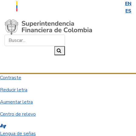
EN
ES
Saltar al contenido principal
Buscar...
Buscar
Desplegar navegación
Contraste
Reducir letra
Aumentar letra
Centro de relevo
Lengua de señas