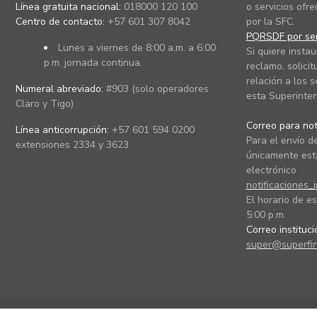
Línea gratuita nacional:
018000 120 100
o servicios ofre
Centro de contacto:
+57 601 307 8042
por la SFC.
PQRSDF por ser
Lunes a viernes de 8:00 a.m. a 6:00
Si quiere instau
p.m. jornada continua.
reclamo, solicit
relación a los s
Numeral abreviado:
#903 (solo operadores
esta Superinten
Claro y Tigo)
Correo para noti
Línea anticorrupción:
+57 601 594 0200
Para el envío de
extensiones 2334 y 3623
únicamente está
electrónico
notificaciones_
El horario de es
5:00 p.m.
Correo instituc
super@superfin