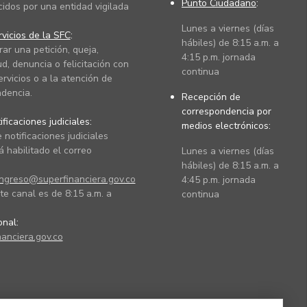
Punto Ciudadano
:
cidos por una entidad vigilada
Lunes a viernes (días
vicios de la SFC
:
hábiles) de 8:15 a.m. a
rar una petición, queja,
4:15 p.m. jornada
ud, denuncia o felicitación con
continua
ervicios o a la atención de
dencia.
Recepción de
correspondencia por
ficaciones judiciales:
medios electrónicos:
 notificaciones judiciales
 habilitado el correo
Lunes a viernes (días
hábiles) de 8:15 a.m. a
ingreso@superfinanciera.gov.co
4:45 p.m. jornada
te canal es de 8:15 a.m. a
continua
ional:
anciera.gov.co