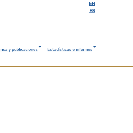
EN
ES
ensa y publicaciones
Estadísticas e informes