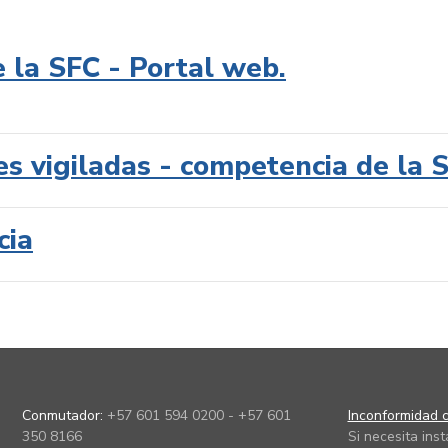
e la SFC - Portal web.
es vigiladas - competencia de la 
cia
Conmutador:
+57 601 594 0200 - +57 601
Inconformidad c
350 8166
Si necesita ins