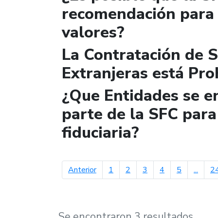
recomendación para 
valores?
La Contratación de 
Extranjeras está Pro
¿Que Entidades se e
parte de la SFC para 
fiduciaria?
página anterior
Anterior
1
2
3
4
5
...
2
Se encontraron 3 resultados.