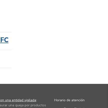
SFC
on una entidad vigilada
:
Horario de atención
taurar una queja por productos