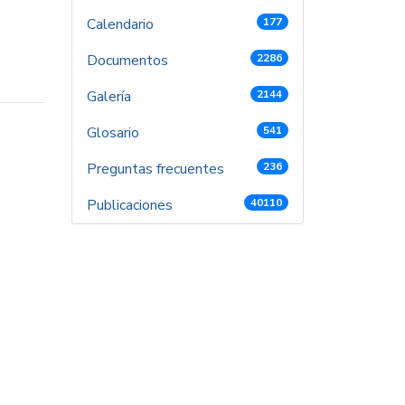
Calendario
177
Documentos
2286
Galería
2144
Glosario
541
Preguntas frecuentes
236
Publicaciones
40110