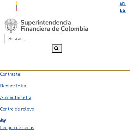
EN
ES
Saltar al contenido principal
Buscar...
Buscar
Desplegar navegación
Contraste
Reducir letra
Aumentar letra
Centro de relevo
Lengua de señas