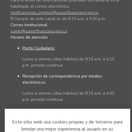
Para el envío de notificaciones judiciales únicamente está
habilitado el correo electrónico
notificaciones_ingreso@superfinanciera.gov.co
El horario de este canal es de 8:15 a.m. a 5:00 p.m.
Correo institucional:
super@superfinanciera.gov.co
Horario de atención
Punto Ciudadano
:
Lunes a viernes (días hábiles) de 8:15 a.m. a 4:15
p.m. jornada continua
Recepción de correspondencia por medios
electrónicos:
Lunes a viernes (días hábiles) de 8:15 a.m. a 4:45
p.m. jornada continua
Políticas
Mapa del sitio
Este sitio web usa
cookies
propias y de terceros para
brindar una mejor experiencia al usuario en su