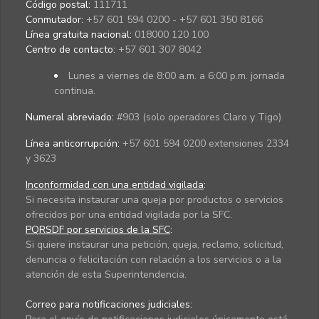
Código postal:
111711
Conmutador:
+57 601 594 0200 - +57 601 350 8166
Línea gratuita nacional:
018000 120 100
Centro de contacto:
+57 601 307 8042
Lunes a viernes de 8:00 a.m. a 6:00 p.m. jornada
continua.
Numeral abreviado:
#903 (solo operadores Claro y Tigo)
Línea anticorrupción:
+57 601 594 0200 extensiones 2334
y 3623
Inconformidad con una entidad vigilada
:
Si necesita instaurar una queja por productos o servicios
ofrecidos por una entidad vigilada por la SFC.
PQRSDF por servicios de la SFC
:
Si quiere instaurar una petición, queja, reclamo, solicitud,
denuncia o felicitación con relación a los servicios o a la
atención de esta Superintendencia.
Correo para notificaciones judiciales: