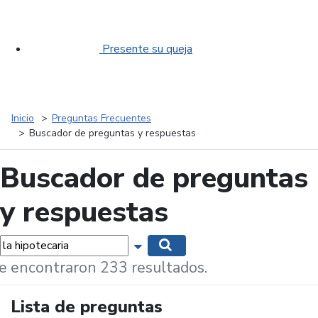
Presente su queja
Inicio
Preguntas Frecuentes
Buscador de preguntas y respuestas
Buscador de preguntas
y respuestas
labras...
Mostrar opciones de búsqueda
Buscar
e encontraron 233 resultados.
Lista de preguntas