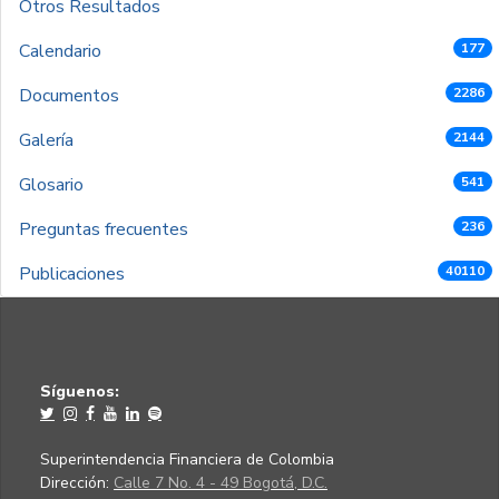
Otros Resultados
Calendario
177
Documentos
2286
Galería
2144
Glosario
541
Preguntas frecuentes
236
Publicaciones
40110
Síguenos:
Superintendencia Financiera de Colombia
Dirección:
Calle 7 No. 4 - 49 Bogotá, D.C.