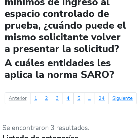
mínimos de ingreso al
espacio controlado de
prueba, ¿cuándo puede el
mismo solicitante volver
a presentar la solicitud?
A cuáles entidades les
aplica la norma SARO?
página anterior
pá
Anterior
1
2
3
4
5
...
24
Siguiente
Se encontraron 3 resultados.