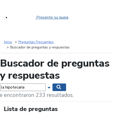
Presente su queja
Inicio
Preguntas Frecuentes
Buscador de preguntas y respuestas
Buscador de preguntas
y respuestas
labras...
Mostrar opciones de búsqueda
Buscar
e encontraron 233 resultados.
Lista de preguntas