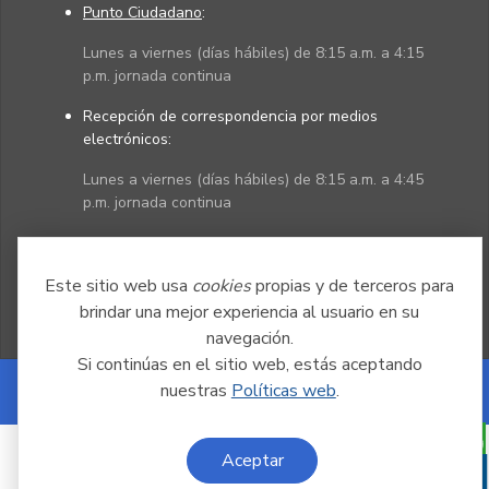
Punto Ciudadano
:
Lunes a viernes (días hábiles) de 8:15 a.m. a 4:15
p.m. jornada continua
Recepción de correspondencia por medios
electrónicos:
Lunes a viernes (días hábiles) de 8:15 a.m. a 4:45
p.m. jornada continua
Políticas
Mapa del sitio
Este sitio web usa
cookies
propias y de terceros para
brindar una mejor experiencia al usuario en su
navegación.
Si continúas en el sitio web, estás aceptando
nuestras
Políticas web
.
Powered by Nexura
Aceptar