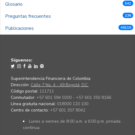
Glosario
541
Preguntas frecuentes
236
Publicaciones
40110
Síguenos:
Superintendencia Financiera de Colombia
Dirección:
Calle 7 No. 4 - 49 Bogotá, D.C.
Código postal:
111711
Conmutador:
+57 601 594 0200 - +57 601 350 8166
Línea gratuita nacional:
018000 120 100
Centro de contacto:
+57 601 307 8042
Lunes a viernes de 8:00 a.m. a 6:00 p.m. jornada
continua.