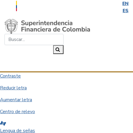
EN
ES
Saltar al contenido principal
Buscar...
Buscar
Desplegar navegación
Contraste
Reducir letra
Aumentar letra
Centro de relevo
Lengua de señas