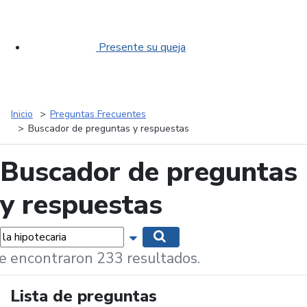
Presente su queja
Inicio
Preguntas Frecuentes
Buscador de preguntas y respuestas
Buscador de preguntas
y respuestas
labras...
Mostrar opciones de búsqueda
Buscar
e encontraron 233 resultados.
Lista de preguntas