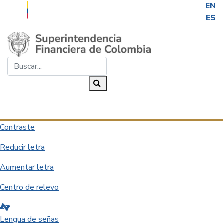
EN
ES
Saltar al contenido principal
Buscar...
Buscar
Desplegar navegación
Contraste
Reducir letra
Aumentar letra
Centro de relevo
Lengua de señas