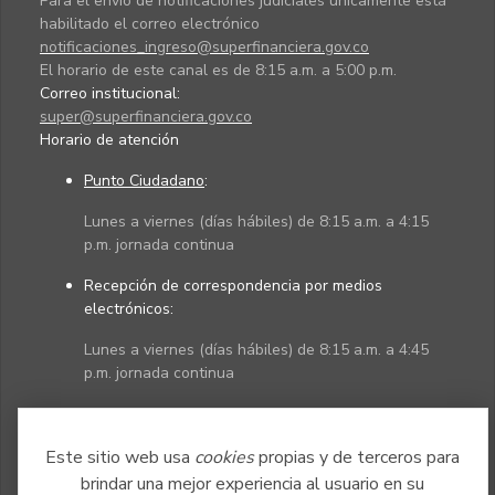
Para el envío de notificaciones judiciales únicamente está
habilitado el correo electrónico
notificaciones_ingreso@superfinanciera.gov.co
El horario de este canal es de 8:15 a.m. a 5:00 p.m.
Correo institucional:
super@superfinanciera.gov.co
Horario de atención
Punto Ciudadano
:
Lunes a viernes (días hábiles) de 8:15 a.m. a 4:15
p.m. jornada continua
Recepción de correspondencia por medios
electrónicos:
Lunes a viernes (días hábiles) de 8:15 a.m. a 4:45
p.m. jornada continua
Políticas
Mapa del sitio
Este sitio web usa
cookies
propias y de terceros para
brindar una mejor experiencia al usuario en su