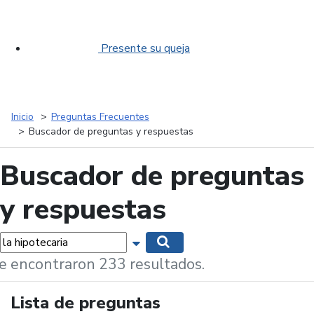
Presente su queja
Inicio
Preguntas Frecuentes
Buscador de preguntas y respuestas
Buscador de preguntas
y respuestas
labras...
Mostrar opciones de búsqueda
Buscar
e encontraron 233 resultados.
Lista de preguntas