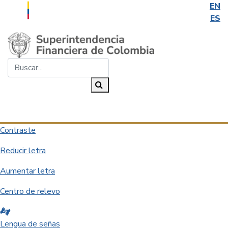
EN
ES
Saltar al contenido principal
Buscar...
Buscar
Desplegar navegación
Contraste
Reducir letra
Aumentar letra
Centro de relevo
Lengua de señas