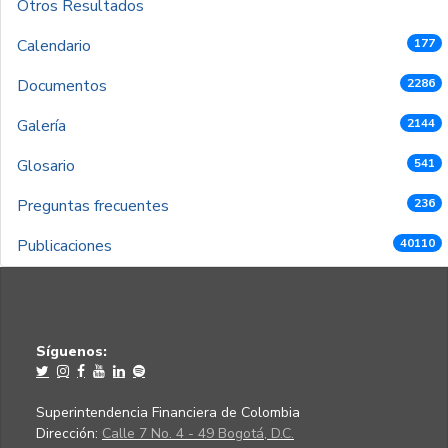
Otros Resultados
Calendario
177
Documentos
2286
Galería
2144
Glosario
541
Preguntas frecuentes
236
Publicaciones
40110
Síguenos:
Superintendencia Financiera de Colombia
Dirección:
Calle 7 No. 4 - 49 Bogotá, D.C.