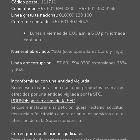
Código postal:
111711
Conmutador:
+57 601 594 0200 - +57 601 350 8166
Línea gratuita nacional:
018000 120 100
Centro de contacto:
+57 601 307 8042
Lunes a viernes de 8:00 a.m. a 6:00 p.m. jornada
continua.
Numeral abreviado:
#903 (solo operadores Claro y Tigo)
Línea anticorrupción:
+57 601 594 0200 extensiones 2334
y 3623
Inconformidad con una entidad vigilada
:
Si necesita instaurar una queja por productos o servicios
ofrecidos por una entidad vigilada por la SFC.
PQRSDF por servicios de la SFC
:
Si quiere instaurar una petición, queja, reclamo, solicitud,
denuncia o felicitación con relación a los servicios o a la
atención de esta Superintendencia.
Correo para notificaciones judiciales: