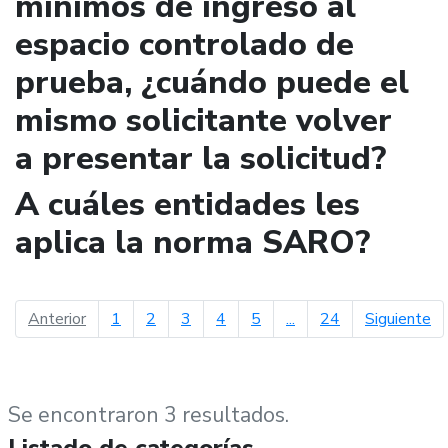
mínimos de ingreso al
espacio controlado de
prueba, ¿cuándo puede el
mismo solicitante volver
a presentar la solicitud?
A cuáles entidades les
aplica la norma SARO?
página anterior
pá
Anterior
1
2
3
4
5
...
24
Siguiente
Se encontraron 3 resultados.