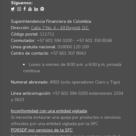
Síguenos:
Superintendencia Financiera de Colombia
Dirección:
Calle 7 No. 4 - 49 Bogotá, D.C.
Código postal:
111711
Conmutador:
+57 601 594 0200 - +57 601 350 8166
Línea gratuita nacional:
018000 120 100
Centro de contacto:
+57 601 307 8042
Lunes a viernes de 8:00 a.m. a 6:00 p.m. jornada
continua.
Numeral abreviado:
#903 (solo operadores Claro y Tigo)
Línea anticorrupción:
+57 601 594 0200 extensiones 2334
y 3623
Inconformidad con una entidad vigilada
:
Si necesita instaurar una queja por productos o servicios
ofrecidos por una entidad vigilada por la SFC.
PQRSDF por servicios de la SFC
: