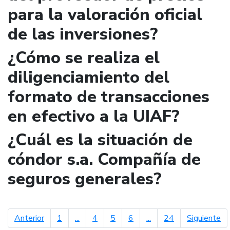
para la valoración oficial
de las inversiones?
¿Cómo se realiza el
diligenciamiento del
formato de transacciones
en efectivo a la UIAF?
¿Cuál es la situación de
cóndor s.a. Compañía de
seguros generales?
página anterior
pá
Anterior
1
...
4
5
6
...
24
Siguiente