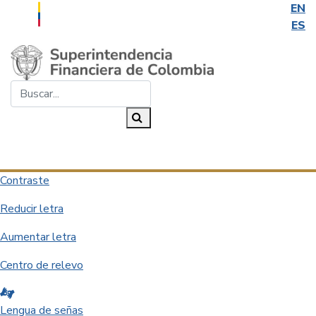
EN
ES
Saltar al contenido principal
Buscar...
Buscar
Desplegar navegación
Contraste
Reducir letra
Aumentar letra
Centro de relevo
Lengua de señas