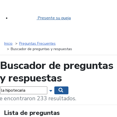
Presente su queja
Inicio
Preguntas Frecuentes
Buscador de preguntas y respuestas
Buscador de preguntas
y respuestas
labras...
Mostrar opciones de búsqueda
Buscar
e encontraron 233 resultados.
Lista de preguntas