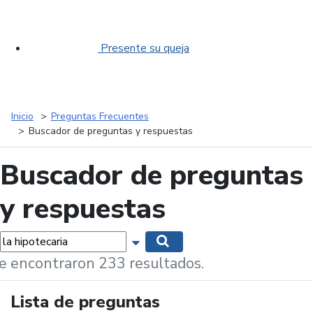
Presente su queja
Inicio
Preguntas Frecuentes
Buscador de preguntas y respuestas
Buscador de preguntas
y respuestas
labras...
Mostrar opciones de búsqueda
Buscar
e encontraron 233 resultados.
Lista de preguntas