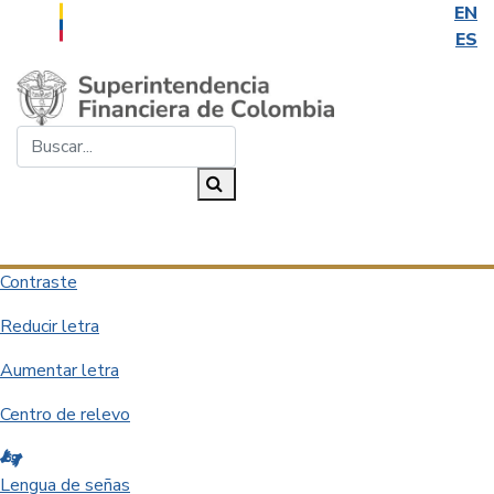
EN
ES
Saltar al contenido principal
Buscar...
Buscar
Desplegar navegación
Contraste
Reducir letra
Aumentar letra
Centro de relevo
Lengua de señas