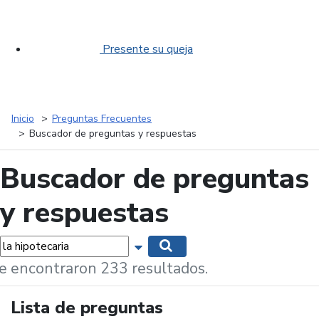
Presente su queja
Inicio
Preguntas Frecuentes
Buscador de preguntas y respuestas
Buscador de preguntas
y respuestas
labras...
Mostrar opciones de búsqueda
Buscar
e encontraron 233 resultados.
Lista de preguntas