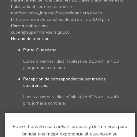
Para el envío de notificaciones judiciales únicamente está
habilitado el correo electrónico
notificaciones_ingreso@superfinanciera.gov.co
El horario de este canal es de 8:15 a.m. a 5:00 p.m.
Correo institucional:
super@superfinanciera.gov.co
Horario de atención
Punto Ciudadano
:
Lunes a viernes (días hábiles) de 8:15 a.m. a 4:15
p.m. jornada continua
Recepción de correspondencia por medios
electrónicos:
Lunes a viernes (días hábiles) de 8:15 a.m. a 4:45
p.m. jornada continua
Políticas
Mapa del sitio
Este sitio web usa
cookies
propias y de terceros para
brindar una mejor experiencia al usuario en su