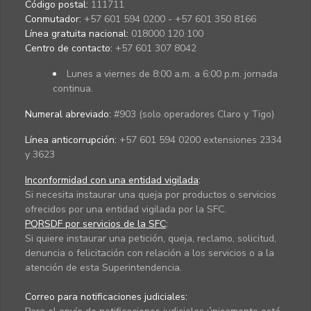
Código postal:
111711
Conmutador:
+57 601 594 0200 - +57 601 350 8166
Línea gratuita nacional:
018000 120 100
Centro de contacto:
+57 601 307 8042
Lunes a viernes de 8:00 a.m. a 6:00 p.m. jornada
continua.
Numeral abreviado:
#903 (solo operadores Claro y Tigo)
Línea anticorrupción:
+57 601 594 0200 extensiones 2334
y 3623
Inconformidad con una entidad vigilada
:
Si necesita instaurar una queja por productos o servicios
ofrecidos por una entidad vigilada por la SFC.
PQRSDF por servicios de la SFC
:
Si quiere instaurar una petición, queja, reclamo, solicitud,
denuncia o felicitación con relación a los servicios o a la
atención de esta Superintendencia.
Correo para notificaciones judiciales: