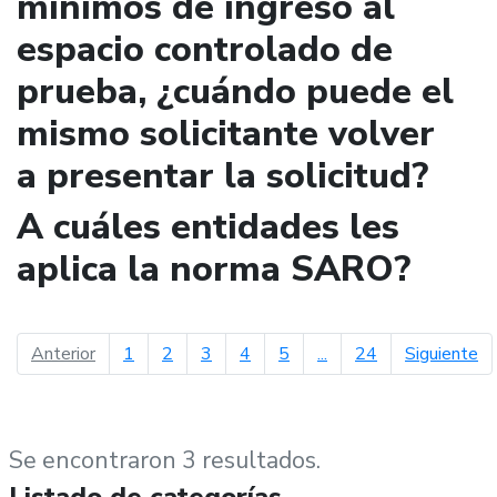
mínimos de ingreso al
espacio controlado de
prueba, ¿cuándo puede el
mismo solicitante volver
a presentar la solicitud?
A cuáles entidades les
aplica la norma SARO?
página anterior
pá
Anterior
1
2
3
4
5
...
24
Siguiente
Se encontraron 3 resultados.