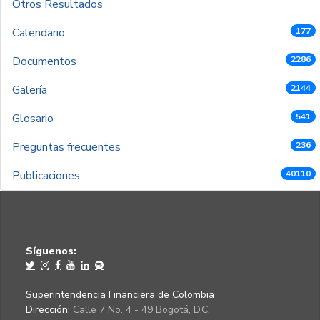
Otros Resultados
Calendario
177
Documentos
2286
Galería
2144
Glosario
541
Preguntas frecuentes
236
Publicaciones
40110
Síguenos:
Superintendencia Financiera de Colombia
Dirección:
Calle 7 No. 4 - 49 Bogotá, D.C.