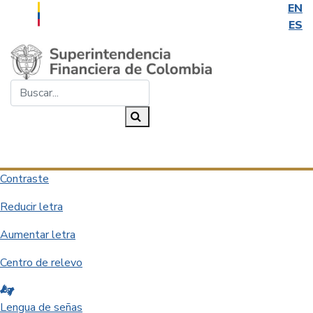
EN
ES
Saltar al contenido principal
Buscar...
Buscar
Desplegar navegación
Contraste
Reducir letra
Aumentar letra
Centro de relevo
Lengua de señas