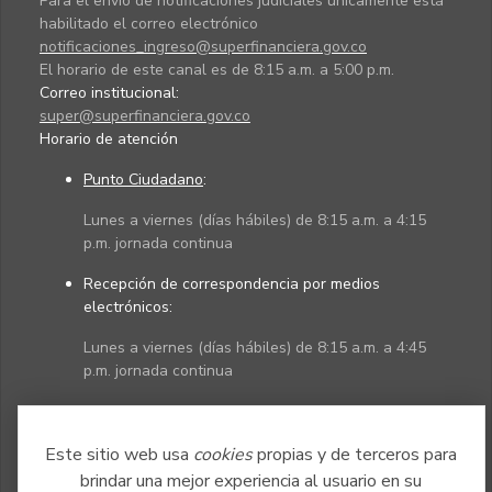
Para el envío de notificaciones judiciales únicamente está
habilitado el correo electrónico
notificaciones_ingreso@superfinanciera.gov.co
El horario de este canal es de 8:15 a.m. a 5:00 p.m.
Correo institucional:
super@superfinanciera.gov.co
Horario de atención
Punto Ciudadano
:
Lunes a viernes (días hábiles) de 8:15 a.m. a 4:15
p.m. jornada continua
Recepción de correspondencia por medios
electrónicos:
Lunes a viernes (días hábiles) de 8:15 a.m. a 4:45
p.m. jornada continua
Políticas
Mapa del sitio
Este sitio web usa
cookies
propias y de terceros para
brindar una mejor experiencia al usuario en su