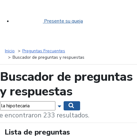
Presente su queja
Inicio
Preguntas Frecuentes
Buscador de preguntas y respuestas
Buscador de preguntas
y respuestas
labras...
Mostrar opciones de búsqueda
Buscar
e encontraron 233 resultados.
Lista de preguntas