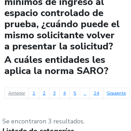
mínimos de ingreso al
espacio controlado de
prueba, ¿cuándo puede el
mismo solicitante volver
a presentar la solicitud?
A cuáles entidades les
aplica la norma SARO?
página anterior
pá
Anterior
1
2
3
4
5
...
24
Siguiente
Se encontraron 3 resultados.