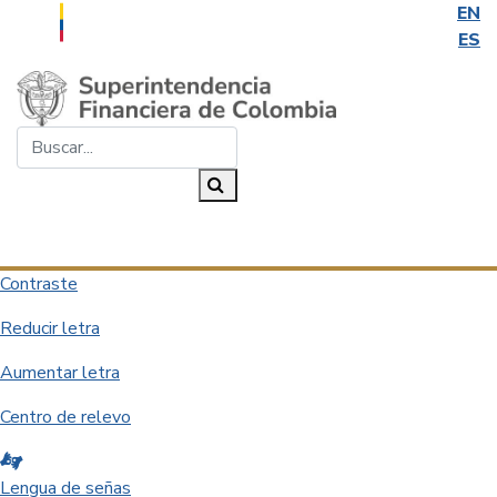
EN
ES
Saltar al contenido principal
Buscar...
Buscar
Desplegar navegación
Contraste
Reducir letra
Aumentar letra
Centro de relevo
Lengua de señas