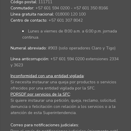
Código postal:
111711
Conmutador:
+57 601 594 0200 - +57 601 350 8166
Línea gratuita nacional:
018000 120 100
Centro de contacto:
+57 601 307 8042
Lunes a viernes de 8:00 a.m. a 6:00 p.m. jornada
continua.
Numeral abreviado:
#903 (solo operadores Claro y Tigo)
Línea anticorrupción:
+57 601 594 0200 extensiones 2334
y 3623
Inconformidad con una entidad vigilada
:
Si necesita instaurar una queja por productos o servicios
ofrecidos por una entidad vigilada por la SFC.
PQRSDF por servicios de la SFC
:
Si quiere instaurar una petición, queja, reclamo, solicitud,
denuncia o felicitación con relación a los servicios o a la
atención de esta Superintendencia.
Correo para notificaciones judiciales: