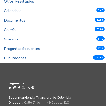
Otros Resultados
Calendario
177
Documentos
2286
Galería
2144
Glosario
541
Preguntas frecuentes
236
Publicaciones
40110
Síguenos:
Superintendencia Financiera de Colombia
Dirección:
Calle 7 No. 4 - 49 Bogotá, D.C.